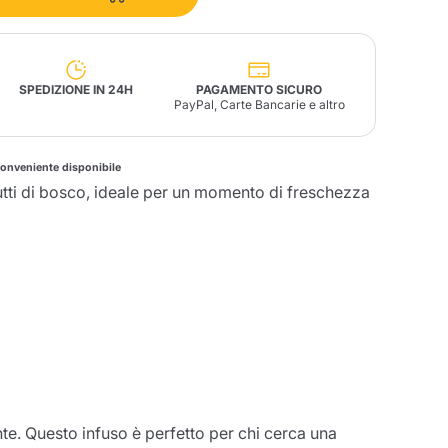
Fonte – Handcrafted
Blends
Patè, Olio, Pasta &
Specialità
Illy X-Caps
arche
Nescafè
Sandemetrio
SPEDIZIONE IN 24H
PAGAMENTO SICURO
PayPal, Carte Bancarie e altro
conveniente disponibile
frutti di bosco, ideale per un momento di freschezza
Raptus
afè
Fonte
Parfum
no
co
ante. Questo infuso è perfetto per chi cerca una