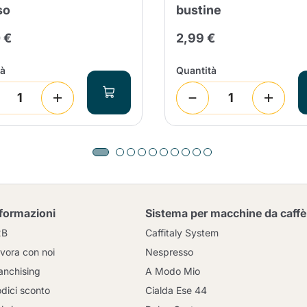
so
bustine
 €
2,99 €
tà
Quantità
nformazioni
Sistema per macchine da caffè
2B
Caffitaly System
vora con noi
Nespresso
anchising
A Modo Mio
dici sconto
Cialda Ese 44