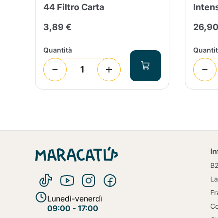
44 Filtro Carta
Inten
3,89 €
26,90
Quantità
Quanti
I
B
La
Fr
Lunedì-venerdì
Co
09:00 - 17:00