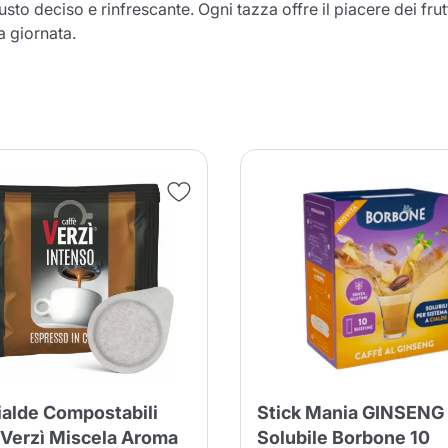
gusto deciso e rinfrescante. Ogni tazza offre il piacere dei fr
a giornata.
Il prodotto è stato aggiunto con
successo al carrello
nua a fare acquisti
Continua a fare acquisti
Aggiungi la quantità minima cons
Continua a fare acquisti
Continua a fare acquisti
Vai al carrello
Invia
ialde Compostabili
Stick Mania GINSENG
 Verzì Miscela Aroma
Solubile Borbone 10