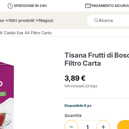
PAGAMENTO SICURO
SPEDIZIONE IN 24H
sso
Altri prodotti
Negozi
Il prodotto è stato aggiunto
8 Cialde Ese 44 Filtro Carta
Tisana Frutti di Bo
Filtro Carta
bone
Dolce Vita
Fiasconaro
Illy Ca
3,89 €
IVA inclusa
0,22 €/pz
Delizie e Zucchero
Illy Iperespresso
A Modo Mio
Portacapsule e cialde
Cialda Ese 44
Cialde Ese
Decalcificanti e Filtr
Caffitaly System
Nespresso
Compostabili
Disponibile 6 pz
Officina 5
ars
Passalacqua
Risto
Quantità
Caffè