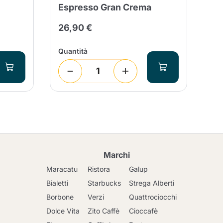
Espresso Gran Crema
Ci
26,90 €
24
Quantità
Qua
Marchi
Maracatu
Ristora
Galup
Bialetti
Starbucks
Strega Alberti
Borbone
Verzi
Quattrociocchi
Dolce Vita
Zito Caffè
Cioccafè