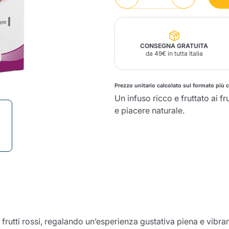
Lavazza Firma
Nespresso
Illy Iperespresso
Profumi Ambiente
Maracatu Accessori
Panettoni e prodotti
Professional
artigianali
Caffè
Gattopardo
Toraldo
Altre M
CONSEGNA GRATUITA
da 49€ in tutta Italia
Prezzo unitario calcolato sul formato più 
Un infuso ricco e fruttato ai 
lup
Strega
e piacere naturale.
Quattrociocchi
Ciocc
Alberti
Muli
Ringo
Riso Scotti
ber
Bian
i frutti rossi, regalando un’esperienza gustativa piena e vibr