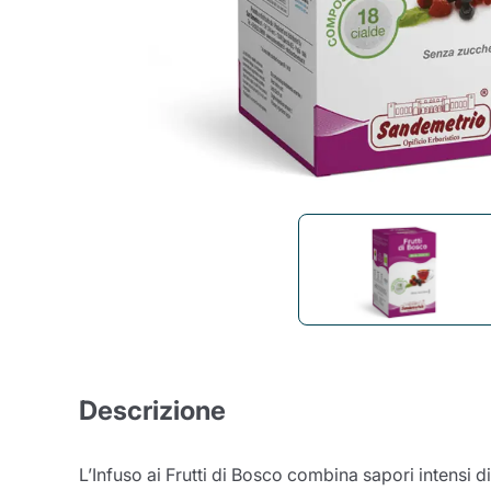
Bialetti
Uno System
Sandeme Cosmetici
Offerte
Zito Caffè
Caffitaly
Pop 
Ga
Santero 958
Maxtris
Fa
Krups
DeLonghi
Descrizione
L’Infuso ai Frutti di Bosco combina sapori intensi d