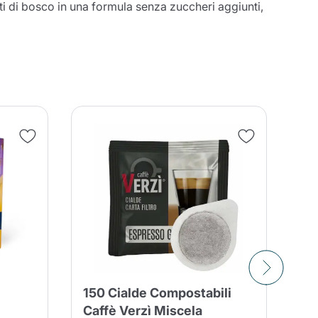
utti di bosco in una formula senza zuccheri aggiunti,
entita
150 Cialde Compostabili
Lo
Caffè Verzì Miscela
Pa