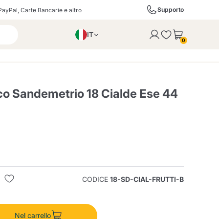
Supporto
PayPal, Carte Bancarie e altro
IT
 con successo al carrello
0
EN
PL
DE
sco Sandemetrio 18 Cialde Ese 44
ffè
Izzo Caffè
Kimbo Caffè
i
Liquori, Distillati e
Espresso Point
Caffitaly
Blue / In Black
SodaStream
Bollicine
CODICE
18-SD-CIAL-FRUTTI-B
ra
Starbucks
Verzi
Nel carrello