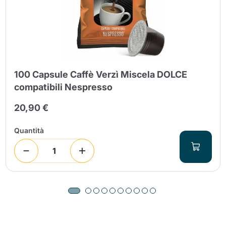
100 Capsule Caffè Verzì Miscela DOLCE
compatibili Nespresso
20,90 €
Quantità