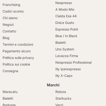
Nespresso
Franchising
A Modo Mio
Codici sconto
Cialda Ese 44
Chi siamo
Dolce Gusto
Negozi
Espresso Point
Contatto
Blue / In Black
Blog
Bialetti
Termini e condizioni
Uno System
Pagamento sicuro
Lavazza Firma
Politica sulla privacy
Nespresso Professional
Politica sui cookie
Illy Iperespresso
Consegna
Illy X-Caps
Marchi
Maracatu
Ristora
Bialetti
Starbucks
Borbone
Verzi