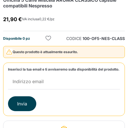
Officina 5 Caffè Miscela AROMA CLASSICO capsule
compatibili Nespresso
21,90 €
IVA inclusa
0,22 €/pz
CODICE
100-OF5-NES-CLASS
Disponibile 0 pz
Invia
Questo prodotto è attualmente esaurito.
Inserisci la tua email e ti avviseremo sulla disponibilità del prodotto.
Invia