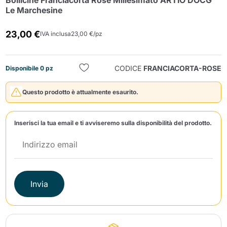
Bollicine Franciacorta Rosé Millesimato ARTIO DOCG
Le Marchesine
23,00 €
IVA inclusa
23,00 €/pz
CODICE
FRANCIACORTA-ROSE
Disponibile 0 pz
Invia
Questo prodotto è attualmente esaurito.
Inserisci la tua email e ti avviseremo sulla disponibilità del prodotto.
Invia