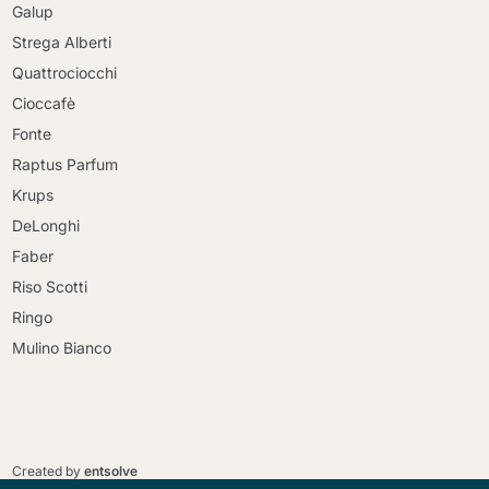
Galup
Strega Alberti
Quattrociocchi
Cioccafè
Fonte
Raptus Parfum
Krups
DeLonghi
Faber
Riso Scotti
Ringo
Mulino Bianco
Continua a fare acquisti
Continua a fare acquisti
Vai al carrello
Created by
entsolve
Vai al carrello