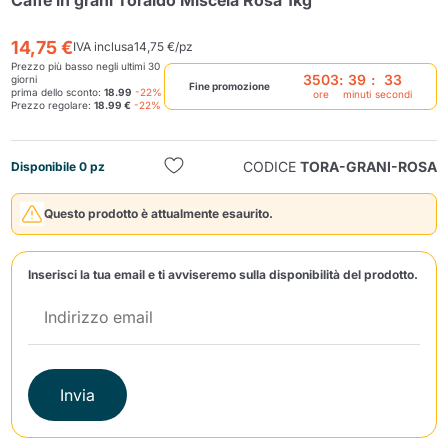
Caffè in grani Toraldo Miscela Rosa 1kg
14,75 €
IVA inclusa
14,75 €/pz
Prezzo più basso negli ultimi 30
3503
:
39
:
33
giorni
Fine promozione
prima dello sconto:
18.99
-22%
ore
minuti
secondi
Prezzo regolare:
18.99 €
-22%
CODICE
TORA-GRANI-ROSA
Disponibile 0 pz
Invia
Questo prodotto è attualmente esaurito.
Inserisci la tua email e ti avviseremo sulla disponibilità del prodotto.
Invia