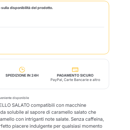
 sulla disponibilità del prodotto.
Fonte – Handcrafted
Blends
Patè, Olio, Pasta &
Specialità
Illy X-Caps
arche
Nescafè
Sandemetrio
Raptus
afè
Fonte
Parfum
SPEDIZIONE IN 24H
PAGAMENTO SICURO
PayPal, Carte Bancarie e altro
no
nveniente disponibile
co
LO SALATO compatibili con macchine
a solubile al sapore di caramello salato che
amello con intriganti note salate. Senza caffeina,
erfetto piacere indulgente per qualsiasi momento