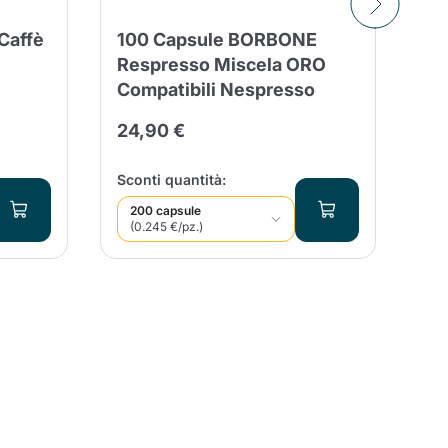
entita
Caffè
100 Capsule BORBONE
80
Respresso Miscela ORO
Cr
Compatibili Nespresso
co
Al
24,90 €
23
Qua
Sconti quantità:
200 capsule
(0.245 €/pz.)