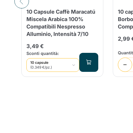
a
Conti
10 Capsule Caffè Maracatú
10 ca
Miscela Arabica 100%
Borb
Compatibili Nespresso
Compa
Alluminio, Intensità 7/10
2,99 
3,49 €
Quanti
Sconti quantità:
10 capsule
(0.349 €/pz.)