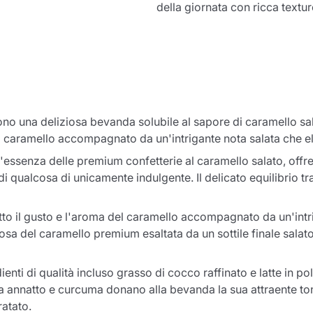
della giornata con ricca textu
no una deliziosa bevanda solubile al sapore di caramello sal
cco caramello accompagnato da un'intrigante nota salata che 
l'essenza delle premium confetterie al caramello salato, off
 di qualcosa di unicamente indulgente. Il delicato equilibrio t
utto il gusto e l'aroma del caramello accompagnato da un'intr
sa del caramello premium esaltata da un sottile finale salato
enti di qualità incluso grasso di cocco raffinato e latte in p
i da annatto e curcuma donano alla bevanda la sua attraente to
atato.