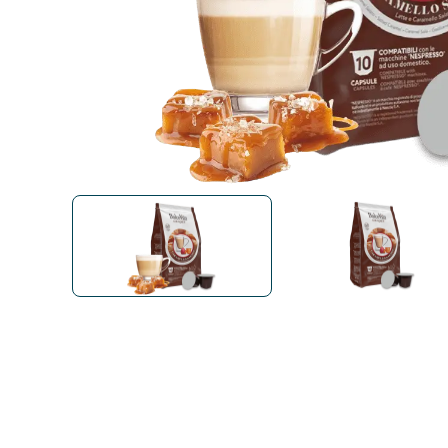
Bialetti
Uno System
Sandeme Cosmetici
Offerte
Zito Caffè
Caffitaly
Pop 
Ga
Santero 958
Maxtris
Fa
Krups
DeLonghi