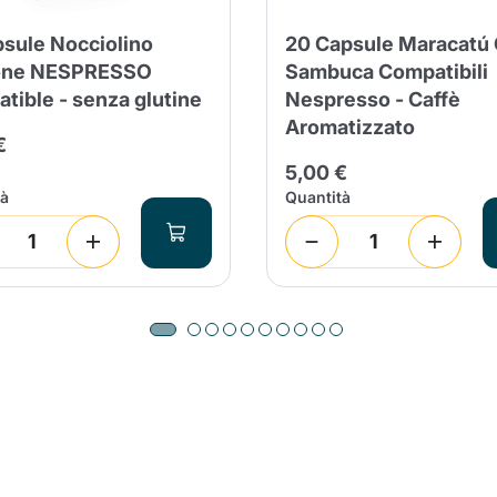
nua a fare acquisti
Continua a fare acquisti
Aggiungi la quantità minima cons
psule Nocciolino
20 Capsule Maracatú 
Continua a fare acquisti
one NESPRESSO
Sambuca Compatibili
tible - senza glutine
Nespresso - Caffè
Aromatizzato
€
Continua a fare acquisti
Vai al carrello
5,00 €
tà
Quantità
Invia