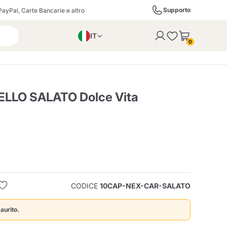
Supporto
PayPal, Carte Bancarie e altro
IT
 con successo al carrello
0
EN
PL
DE
LLO SALATO Dolce Vita
ffè
Izzo Caffè
Kimbo Caffè
i
Liquori, Distillati e
Espresso Point
Caffitaly
Blue / In Black
SodaStream
Bollicine
CODICE
10CAP-NEX-CAR-SALATO
ra
Starbucks
Verzi
aurito.