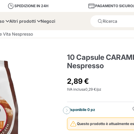
PAGAMENTO SICURO
SPEDIZIONE IN 24H
sso
Altri prodotti
Negozi
Il prodotto è stato aggiunto
 Vita Nespresso
10 Capsule CARAME
Nespresso
bone
Dolce Vita
Fiasconaro
Illy Ca
2,89 €
IVA inclusa
0,29 €/pz
Delizie e Zucchero
Illy Iperespresso
A Modo Mio
Portacapsule e cialde
Cialda Ese 44
Cialde Ese
Decalcificanti e Filtr
Caffitaly System
Nespresso
Compostabili
Disponibile 0 pz
Officina 5
ars
Passalacqua
Risto
Caffè
Questo prodotto è attualmente es