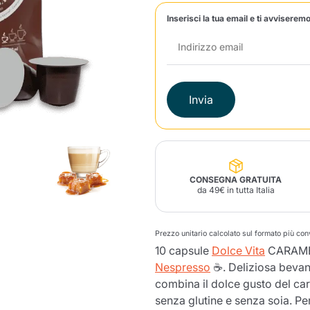
Inserisci la tua email e ti avviseremo
Lavazza Firma
Nespresso
Illy Iperespresso
Profumi Ambiente
Maracatu Accessori
Panettoni e prodotti
Professional
artigianali
Caffè
Gattopardo
Toraldo
Altre M
Invia
lup
Strega
Quattrociocchi
Ciocc
Alberti
CONSEGNA GRATUITA
da 49€ in tutta Italia
Muli
Prezzo unitario calcolato sul formato più co
Ringo
Riso Scotti
ber
Bian
10 capsule
Dolce Vita
CARAMEL
Nespresso
☕. Deliziosa bevand
combina il dolce gusto del car
senza glutine e senza soia. P