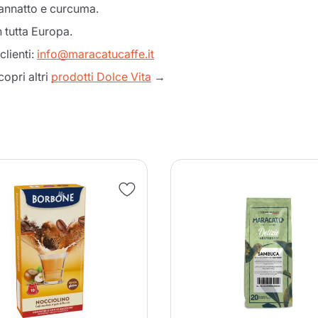
 annatto e curcuma.
 tutta Europa.
clienti:
info@maracatucaffe.it
opri altri
prodotti Dolce Vita
→
Il prodotto è stato aggiunto con
successo al carrello