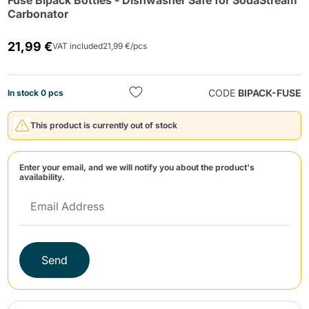
Fuse Bipack Bottles - Dishwasher Safe for SodaStream
Carbonator
21,99 €
VAT included
21,99 €/pcs
CODE
BIPACK-FUSE
In stock 0 pcs
Send
This product is currently out of stock
Enter your email, and we will notify you about the product's
availability.
Send