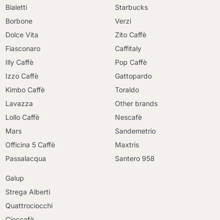
Bialetti
Starbucks
Borbone
Verzi
Dolce Vita
Zito Caffè
Fiasconaro
Caffitaly
Illy Caffè
Pop Caffè
Izzo Caffè
Gattopardo
Kimbo Caffè
Toraldo
Lavazza
Other brands
Lollo Caffè
Nescafè
Mars
Sandemetrio
Officina 5 Caffè
Maxtris
Passalacqua
Santero 958
Galup
Strega Alberti
Quattrociocchi
Cioccafè