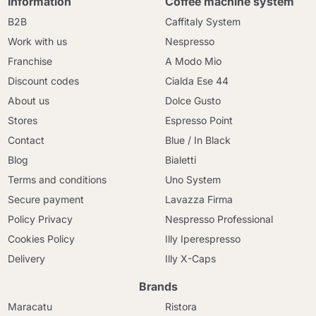
Information
Coffee machine system
B2B
Caffitaly System
Work with us
Nespresso
Franchise
A Modo Mio
Discount codes
Cialda Ese 44
About us
Dolce Gusto
Stores
Espresso Point
Contact
Blue / In Black
Blog
Bialetti
Terms and conditions
Uno System
Secure payment
Lavazza Firma
Policy Privacy
Nespresso Professional
Cookies Policy
Illy Iperespresso
Delivery
Illy X-Caps
Brands
Maracatu
Ristora