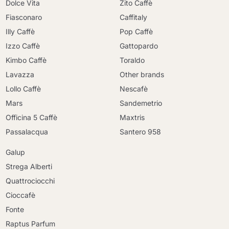
Dolce Vita
Zito Caffè
Fiasconaro
Caffitaly
Illy Caffè
Pop Caffè
Izzo Caffè
Gattopardo
Kimbo Caffè
Toraldo
Lavazza
Other brands
Lollo Caffè
Nescafè
Mars
Sandemetrio
Officina 5 Caffè
Maxtris
Passalacqua
Santero 958
Galup
Strega Alberti
Quattrociocchi
Cioccafè
Fonte
Raptus Parfum