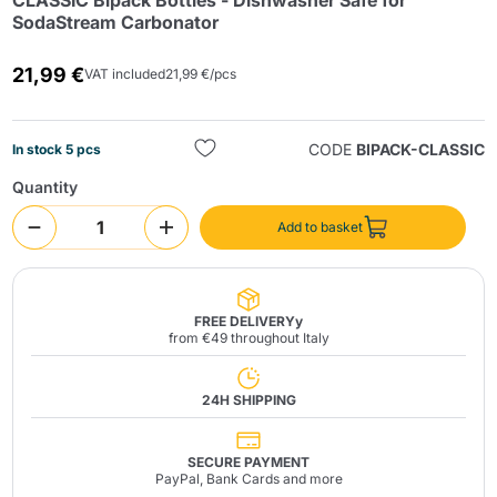
CLASSIC Bipack Bottles - Dishwasher Safe for
SodaStream Carbonator
21,99 €
VAT included
21,99 €/pcs
CODE
BIPACK-CLASSIC
In stock 5 pcs
Quantity
Send
Add to basket
FREE DELIVERYy
from €49 throughout Italy
24H SHIPPING
SECURE PAYMENT
PayPal, Bank Cards and more