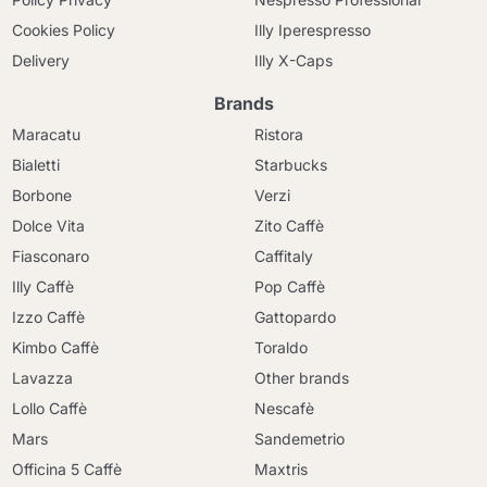
Cookies Policy
Illy Iperespresso
Delivery
Illy X-Caps
Brands
Maracatu
Ristora
Bialetti
Starbucks
Borbone
Verzi
Dolce Vita
Zito Caffè
Fiasconaro
Caffitaly
Illy Caffè
Pop Caffè
Izzo Caffè
Gattopardo
Kimbo Caffè
Toraldo
Lavazza
Other brands
Lollo Caffè
Nescafè
Mars
Sandemetrio
Officina 5 Caffè
Maxtris