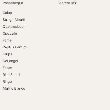
Passalacqua
Santero 958
Galup
Strega Alberti
Quattrociocchi
Cioccafè
Fonte
Raptus Parfum
Krups
DeLonghi
Faber
Riso Scotti
Ringo
Mulino Bianco
Continue shopping
Continue shopping