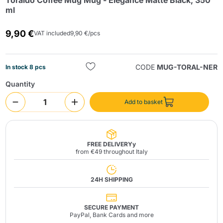
Toraldo Coffee Mug Mug - Elegance Matte Black, 350
ml
9,90 €
VAT included
9,90 €/pcs
CODE
MUG-TORAL-NER
In stock 8 pcs
Quantity
Send
Add to basket
FREE DELIVERYy
from €49 throughout Italy
24H SHIPPING
SECURE PAYMENT
PayPal, Bank Cards and more