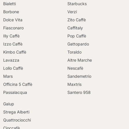
Bialetti
Starbucks
Borbone
Verzi
Dolce Vita
Zito Caffè
Fiasconaro
Caffitaly
Illy Caffè
Pop Caffè
Izzo Caffè
Gattopardo
Kimbo Caffè
Toraldo
Lavazza
Altre Marche
Lollo Caffè
Nescafè
Mars
Sandemetrio
Officina 5 Caffè
Maxtris
Passalacqua
Santero 958
Galup
Strega Alberti
Quattrociocchi
Cioccafè