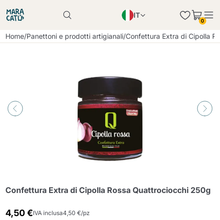
IT
Il prodotto è stato aggiunto con successo al
0
carrello
EN
Il prodotto è stato aggiunto con successo al
Home
/
Panettoni e prodotti artigianali
/
Confettura Extra di Cipolla 
carrello
PL
DE
Continua a fare acquisti
Continua a fare acquisti
Aggiungi la quantità minima consentita
Continua a fare acquisti
Confettura Extra di Cipolla Rossa Quattrociocchi 250g
4,50 €
IVA inclusa
4,50 €/pz