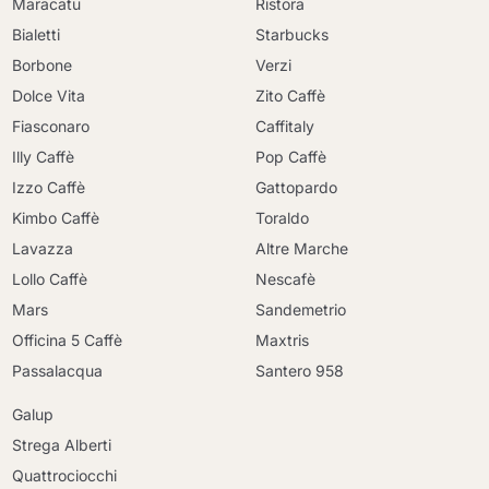
Maracatu
Ristora
Bialetti
Starbucks
Borbone
Verzi
Dolce Vita
Zito Caffè
Fiasconaro
Caffitaly
Illy Caffè
Pop Caffè
Izzo Caffè
Gattopardo
Kimbo Caffè
Toraldo
Lavazza
Altre Marche
Lollo Caffè
Nescafè
Mars
Sandemetrio
Officina 5 Caffè
Maxtris
Passalacqua
Santero 958
Galup
Strega Alberti
Quattrociocchi