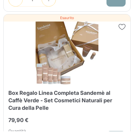
Esaurito
Box Regalo Linea Completa Sandemè al
Caffè Verde - Set Cosmetici Naturali per
Continua a fare acquisti
Continua a fare acquisti
Cura della Pelle
Vai al carrello
Vai al carrello
79,90 €
Quantità