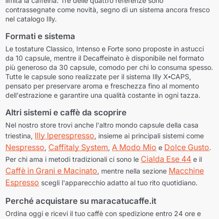
limita la caffeina. Tre delle quattro referenze sono
contrassegnate come novità, segno di un sistema ancora fresco
nel catalogo Illy.
Formati e sistema
Le tostature Classico, Intenso e Forte sono proposte in astucci
da 10 capsule, mentre il Decaffeinato è disponibile nel formato
più generoso da 30 capsule, comodo per chi lo consuma spesso.
Tutte le capsule sono realizzate per il sistema
Illy X▪CAPS
,
pensato per preservare aroma e freschezza fino al momento
dell'estrazione e garantire una qualità costante in ogni tazza.
Altri sistemi e caffè da scoprire
Nel nostro store trovi anche l'altro mondo capsule della casa
Illy Iperespresso
triestina,
, insieme ai principali sistemi come
Nespresso
Caffitaly System
A Modo Mio
Dolce Gusto
,
,
e
.
Cialda Ese 44
Per chi ama i metodi tradizionali ci sono le
e il
Caffè in Grani e Macinato
Macchine
, mentre nella sezione
Espresso
scegli l'apparecchio adatto al tuo rito quotidiano.
Perché acquistare su maracatucaffe.it
Ordina oggi e ricevi il tuo caffè con spedizione entro 24 ore e