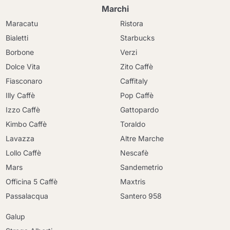
Marchi
Maracatu
Ristora
Bialetti
Starbucks
Borbone
Verzi
Dolce Vita
Zito Caffè
Fiasconaro
Caffitaly
Illy Caffè
Pop Caffè
Izzo Caffè
Gattopardo
Kimbo Caffè
Toraldo
Lavazza
Altre Marche
Lollo Caffè
Nescafè
Mars
Sandemetrio
Officina 5 Caffè
Maxtris
Continua a fare acquisti
Passalacqua
Santero 958
Continua a fare acquisti
Galup
Vai al carrello
Vai al carrello