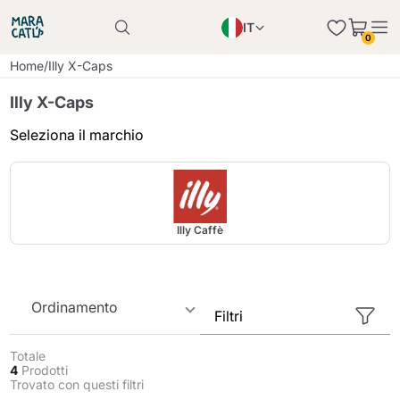
IT
Il prodotto è stato aggiunto con successo al
0
carrello
EN
Il prodotto è stato aggiunto con successo al
Home
/
Illy X-Caps
carrello
PL
Illy X-Caps
DE
Seleziona il marchio
Continua a fare acquisti
Continua a fare acquisti
Aggiungi la quantità minima consentita
Continua a fare acquisti
Illy Caffè
Ordinamento
Filtri
Totale
4
Prodotti
Trovato con questi filtri