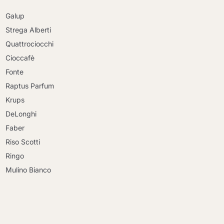
Galup
Strega Alberti
Quattrociocchi
Cioccafè
Fonte
Raptus Parfum
Krups
DeLonghi
Faber
Riso Scotti
Ringo
Mulino Bianco
Continua a fare acquisti
Continua a fare acquisti