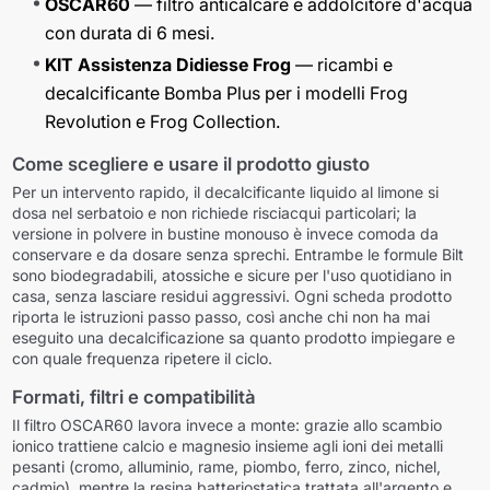
OSCAR60
— filtro anticalcare e addolcitore d'acqua
con durata di 6 mesi.
KIT Assistenza Didiesse Frog
— ricambi e
decalcificante Bomba Plus per i modelli Frog
Revolution e Frog Collection.
Come scegliere e usare il prodotto giusto
Per un intervento rapido, il decalcificante liquido al limone si
dosa nel serbatoio e non richiede risciacqui particolari; la
versione in polvere in bustine monouso è invece comoda da
conservare e da dosare senza sprechi. Entrambe le formule Bilt
sono biodegradabili, atossiche e sicure per l'uso quotidiano in
casa, senza lasciare residui aggressivi. Ogni scheda prodotto
riporta le istruzioni passo passo, così anche chi non ha mai
eseguito una decalcificazione sa quanto prodotto impiegare e
con quale frequenza ripetere il ciclo.
Formati, filtri e compatibilità
Il filtro OSCAR60 lavora invece a monte: grazie allo scambio
ionico trattiene calcio e magnesio insieme agli ioni dei metalli
pesanti (cromo, alluminio, rame, piombo, ferro, zinco, nichel,
cadmio), mentre la resina batteriostatica trattata all'argento e