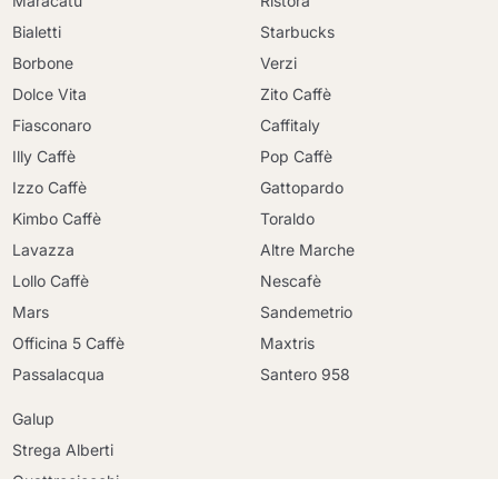
Maracatu
Ristora
Bialetti
Starbucks
Borbone
Verzi
Dolce Vita
Zito Caffè
Fiasconaro
Caffitaly
Illy Caffè
Pop Caffè
Izzo Caffè
Gattopardo
Kimbo Caffè
Toraldo
Lavazza
Altre Marche
Lollo Caffè
Nescafè
Mars
Sandemetrio
Officina 5 Caffè
Maxtris
Continua a fare acquisti
Passalacqua
Santero 958
Continua a fare acquisti
Galup
Vai al carrello
Vai al carrello
Strega Alberti
Quattrociocchi