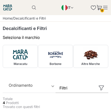
IT
Il prodotto è stato aggiunto con successo al
0
carrello
EN
Il prodotto è stato aggiunto con successo al
Home
/
Decalcificanti e Filtri
carrello
PL
Decalcificanti e Filtri
DE
Seleziona il marchio
Continua a fare acquisti
Continua a fare acquisti
Aggiungi la quantità minima consentita
Continua a fare acquisti
Maracatu
Borbone
Altre Marche
Ordinamento
Filtri
Totale
4
Prodotti
Trovato con questi filtri