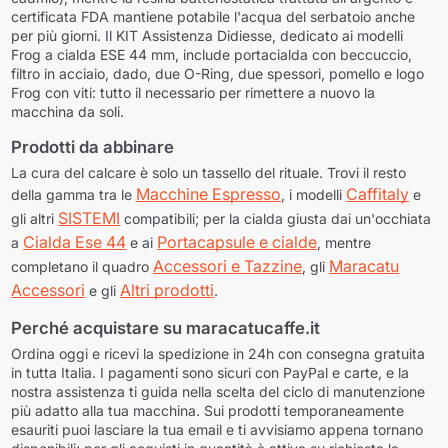
certificata FDA mantiene potabile l'acqua del serbatoio anche
per più giorni. Il KIT Assistenza Didiesse, dedicato ai modelli
Frog a cialda ESE 44 mm, include portacialda con beccuccio,
filtro in acciaio, dado, due O-Ring, due spessori, pomello e logo
Frog con viti: tutto il necessario per rimettere a nuovo la
macchina da soli.
Prodotti da abbinare
La cura del calcare è solo un tassello del rituale. Trovi il resto
Macchine Espresso
Caffitaly
della gamma tra le
, i modelli
e
SISTEMI
gli altri
compatibili; per la cialda giusta dai un'occhiata
Cialda Ese 44
Portacapsule e cialde
a
e ai
, mentre
Accessori e Tazzine
Maracatu
completano il quadro
, gli
Accessori
Altri prodotti
e gli
.
Perché acquistare su maracatucaffe.it
Ordina oggi e ricevi la
spedizione in 24h
con consegna gratuita
in tutta Italia. I pagamenti sono sicuri con PayPal e carte, e la
nostra assistenza ti guida nella scelta del ciclo di manutenzione
più adatto alla tua macchina. Sui prodotti temporaneamente
esauriti puoi lasciare la tua email e ti avvisiamo appena tornano