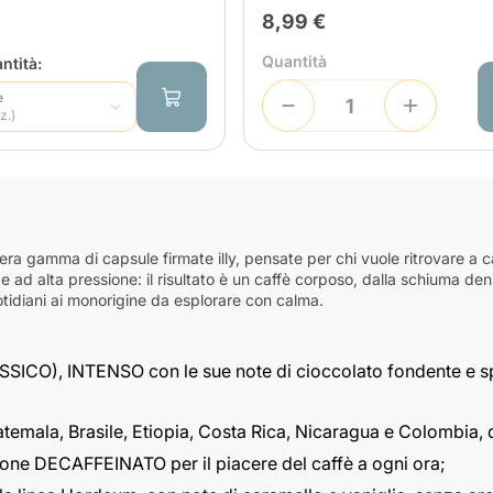
8,99 €
Quantità
ntità:
e
z.)
era gamma di capsule firmate illy, pensate per chi vuole ritrovare a ca
 e ad alta pressione: il risultato è un caffè corposo, dalla schiuma den
uotidiani ai monorigine da esplorare con calma.
SSICO), INTENSO con le sue note di cioccolato fondente e sp
atemala, Brasile, Etiopia, Costa Rica, Nicaragua e Colombia, q
sione DECAFFEINATO per il piacere del caffè a ogni ora;