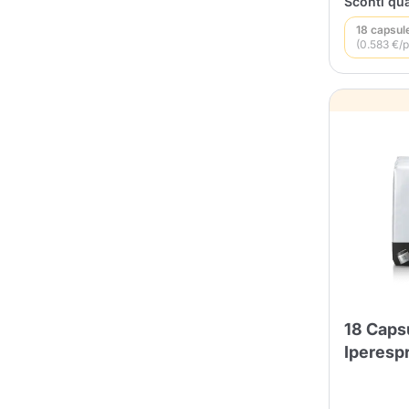
Sconti qua
Conti
18 capsul
(0.583 €/p
18 Caps
Iperesp