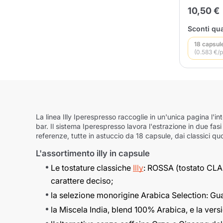
10,50 €
Sconti qua
18 capsul
(0.583 €/p
La linea
Illy Iperespresso
raccoglie in un'unica pagina l'int
bar. Il sistema Iperespresso lavora l'estrazione in due fasi
referenze, tutte in astuccio da 18 capsule, dai classici q
L'assortimento illy in capsule
Le tostature classiche
Illy
: ROSSA (tostato CLA
carattere deciso;
la selezione monorigine
Arabica Selection
: Gu
la Miscela India, blend 100% Arabica, e la ver