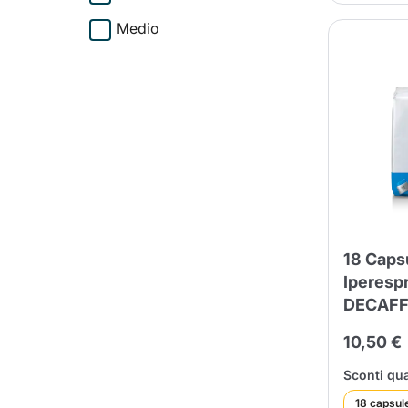
Medio
18 Capsu
Iperesp
DECAFF
10,50 €
Sconti qua
18 capsul