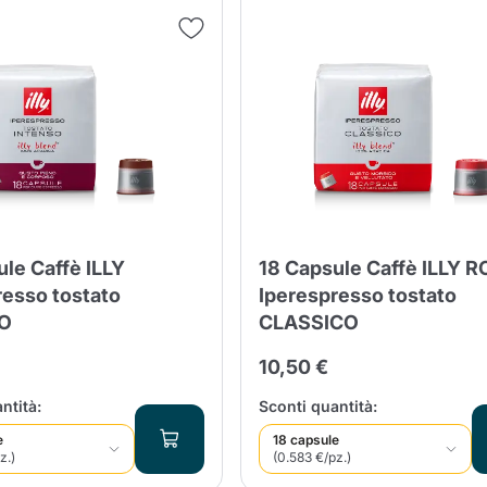
Lavazza Firma
Nespresso
Illy Iperespresso
Profumi Ambiente
Maracatu Accessori
Panettoni e prodotti
Professional
artigianali
Caffè
Gattopardo
Toraldo
Altre M
lup
Strega
Quattrociocchi
Ciocc
Alberti
le Caffè ILLY
18 Capsule Caffè ILLY 
resso tostato
Iperespresso tostato
O
CLASSICO
10,50 €
Muli
Ringo
Riso Scotti
ber
Bian
ntità:
Sconti quantità:
e
18 capsule
z.)
(0.583 €/pz.)