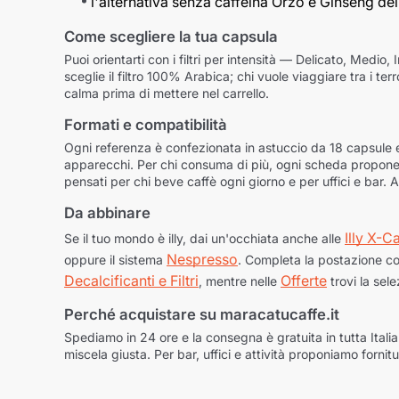
l'alternativa senza caffeina Orzo e Ginseng dell
Come scegliere la tua capsula
Puoi orientarti con i filtri per intensità — Delicato, Med
sceglie il filtro 100% Arabica; chi vuole viaggiare tra i ter
calma prima di mettere nel carrello.
Formati e compatibilità
Ogni referenza è confezionata in astuccio da 18 capsule e
apparecchi. Per chi consuma di più, ogni scheda propone i
pensati per chi beve caffè ogni giorno e per uffici e bar.
Da abbinare
Illy X-C
Se il tuo mondo è illy, dai un'occhiata anche alle
Nespresso
oppure il sistema
. Completa la postazione c
Decalcificanti e Filtri
Offerte
, mentre nelle
trovi la sel
Perché acquistare su maracatucaffe.it
Spediamo in 24 ore e la consegna è gratuita in tutta Italia.
miscela giusta. Per bar, uffici e attività proponiamo fornit