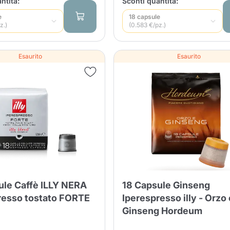
ntità:
Sconti quantità:
nua a fare acquisti
Continua a fare acquisti
Aggiungi la quantità minima cons
Continua a fare acquisti
e
18 capsule
z.)
(0.583 €/pz.)
Esaurito
Esaurito
Continua a fare acquisti
Vai al carrello
Invia
ule Caffè ILLY NERA
18 Capsule Ginseng
resso tostato FORTE
Iperespresso illy - Orzo 
Ginseng Hordeum