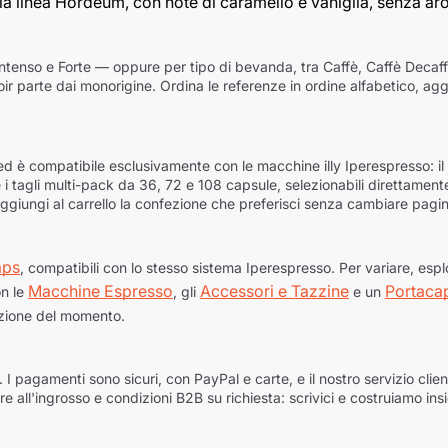
a linea Hordeum, con note di caramello e vaniglia, senza aromi
io, Intenso e Forte — oppure per tipo di bevanda, tra Caffè, Caffè Dec
roir parte dai monorigine. Ordina le referenze in ordine alfabetico, agg
d è compatibile esclusivamente con le macchine illy Iperespresso: il 
 tagli multi-pack da 36, 72 e 108 capsule, selezionabili direttamente
 Aggiungi al carrello la confezione che preferisci senza cambiare pagi
aps
, compatibili con lo stesso sistema Iperespresso. Per variare, espl
Macchine Espresso
Accessori e Tazzine
Portacap
on le
, gli
e un
ezione del momento.
 I pagamenti sono sicuri, con PayPal e carte, e il nostro servizio clien
ure all'ingrosso e condizioni B2B su richiesta: scrivici e costruiamo ins