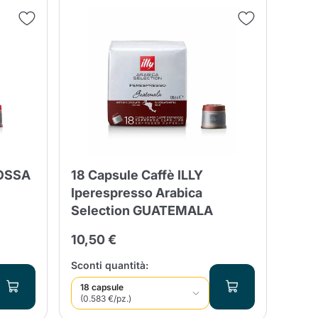
Fonte – Handcrafted
Blends
Patè, Olio, Pasta &
Specialità
Illy X-Caps
arche
Nescafè
Sandemetrio
Raptus
afè
Fonte
Parfum
ROSSA
18 Capsule Caffè ILLY
Iperespresso Arabica
Selection GUATEMALA
10,50 €
no
co
Sconti quantità:
18 capsule
(0.583 €/pz.)