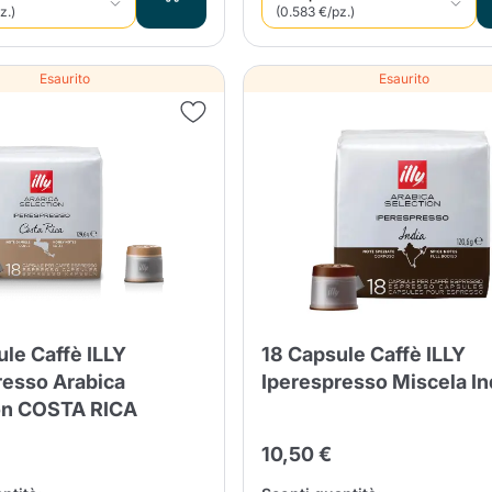
z.)
(0.583 €/pz.)
Esaurito
Esaurito
Il prodotto è stato aggiunto con
successo al carrello
le Caffè ILLY
18 Capsule Caffè ILLY
resso Arabica
Iperespresso Miscela In
on COSTA RICA
10,50 €