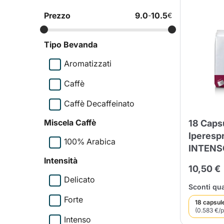
Prezzo
9.0
10.5
-
€
Bialetti
Uno System
Sandeme Cosmetici
Offerte
Tipo Bevanda
Zito Caffè
Caffitaly
Pop 
Aromatizzati
Caffè
Caffè Decaffeinato
Ga
Santero 958
Maxtris
Miscela Caffè
18 Capsu
Iperesp
100% Arabica
INTENS
Intensità
10,50 €
Fa
Delicato
Krups
DeLonghi
Sconti qua
Forte
18 capsul
(0.583 €/p
Intenso