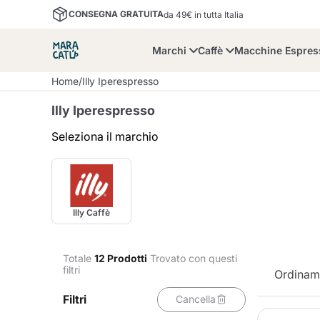
CONSEGNA GRATUITA
da 49€ in tutta Italia
Marchi
Caffè
Macchine Espre
Home
/
Illy Iperespresso
Illy Iperespresso
Seleziona il marchio
Maracatu
Bialetti
Bor
Illy Caffè
Lavazza A Modo Mio
Caffè in Grani e
Dolce Gusto
Nescafè Dolce Gusto
Accessori e Tazzine
Nespresso
Macinato
Totale
12
Prodotti
Trovato con questi
filtri
Ordinam
Lavazza
Lollo Caffè
M
Filtri
Cancella