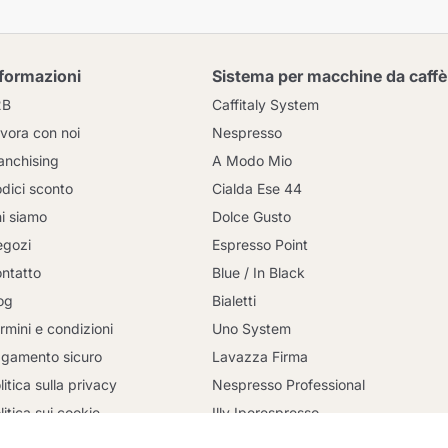
nformazioni
Sistema per macchine da caffè
2B
Caffitaly System
vora con noi
Nespresso
anchising
A Modo Mio
dici sconto
Cialda Ese 44
i siamo
Dolce Gusto
gozi
Espresso Point
ntatto
Blue / In Black
og
Bialetti
rmini e condizioni
Uno System
Continua a fare acquisti
gamento sicuro
Lavazza Firma
litica sulla privacy
Nespresso Professional
litica sui cookie
Illy Iperespresso
onsegna
Illy X-Caps