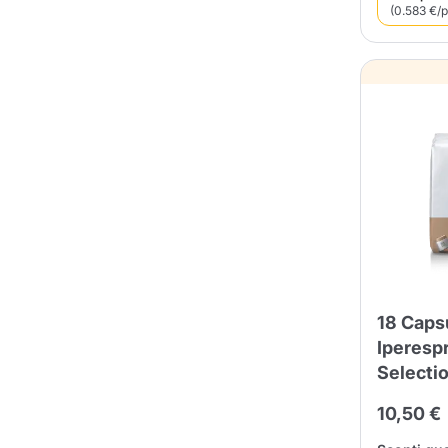
(0.583 €/p
18 Capsu
Iperesp
Selecti
10,50 €