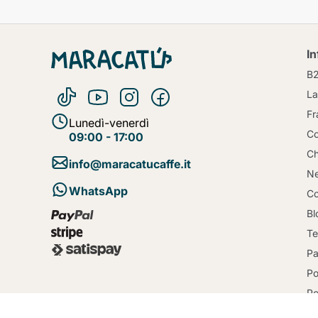
I
B
La
Fr
Lunedì-venerdì
Co
09:00 - 17:00
Ch
info@maracatucaffe.it
Ne
WhatsApp
Co
Bl
Te
Pa
Po
Po
C