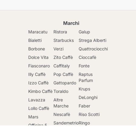
Marchi
Maracatu
Ristora
Galup
Bialetti
Starbucks
Strega Alberti
Borbone
Verzi
Quattrociocchi
Dolce Vita
Zito Caffè
Cioccafè
Fiasconaro
Caffitaly
Fonte
Illy Caffè
Pop Caffè
Raptus
Parfum
Izzo Caffè
Gattopardo
Krups
Kimbo Caffè
Toraldo
DeLonghi
Lavazza
Altre
Marche
Faber
Vai al carrello
Lollo Caffè
Nescafè
Riso Scotti
Mars
Sandemetrio
Ringo
Officina 5
Caffè
Maxtris
Mulino Bianco