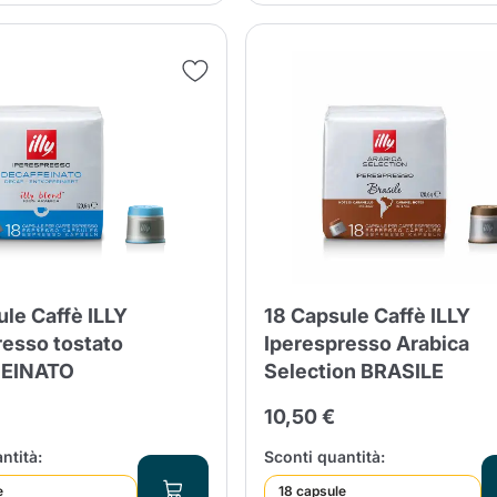
le Caffè ILLY
18 Capsule Caffè ILLY
resso tostato
Iperespresso Arabica
EINATO
Selection BRASILE
10,50 €
ntità:
Sconti quantità:
e
18 capsule