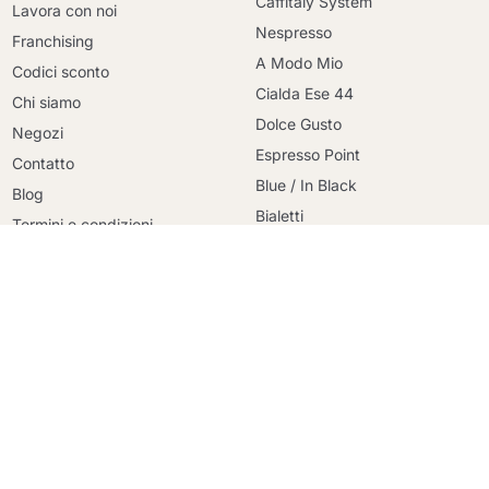
Caffitaly System
Lavora con noi
Nespresso
Franchising
A Modo Mio
Codici sconto
Cialda Ese 44
Chi siamo
Continua a fare acquisti
Dolce Gusto
Continua a fare acquisti
Negozi
Espresso Point
Contatto
Vai al carrello
Vai al carrello
Blue / In Black
Blog
Bialetti
Termini e condizioni
Uno System
Pagamento sicuro
Lavazza Firma
Politica sulla privacy
Nespresso Professional
Politica sui cookie
Illy Iperespresso
Consegna
Illy X-Caps
Marchi
Maracatu
Ristora
Bialetti
Starbucks