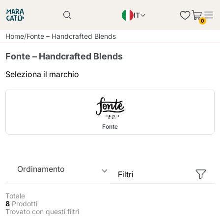
IT
Il prodotto è stato aggiunto con successo al
0
carrello
EN
Il prodotto è stato aggiunto con successo al
Home
/
Fonte – Handcrafted Blends
carrello
PL
Fonte – Handcrafted Blends
DE
Seleziona il marchio
Continua a fare acquisti
Continua a fare acquisti
Aggiungi la quantità minima consentita
Continua a fare acquisti
Fonte
Ordinamento
Filtri
Totale
8
Prodotti
Trovato con questi filtri