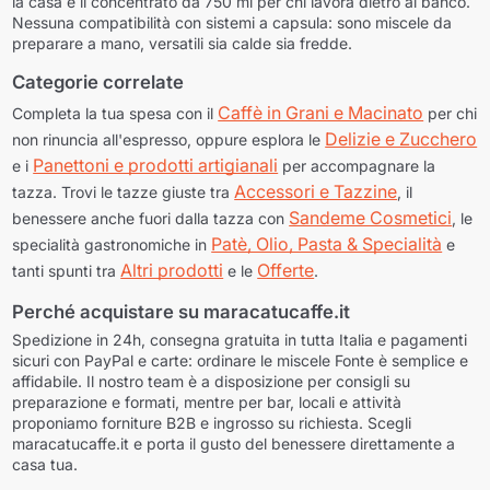
la casa e il concentrato da 750 ml per chi lavora dietro al banco.
Nessuna compatibilità con sistemi a capsula: sono miscele da
preparare a mano, versatili sia calde sia fredde.
Categorie correlate
Caffè in Grani e Macinato
Completa la tua spesa con il
per chi
Delizie e Zucchero
non rinuncia all'espresso, oppure esplora le
Panettoni e prodotti artigianali
e i
per accompagnare la
Accessori e Tazzine
tazza. Trovi le tazze giuste tra
, il
Sandeme Cosmetici
benessere anche fuori dalla tazza con
, le
Patè, Olio, Pasta & Specialità
specialità gastronomiche in
e
Altri prodotti
Offerte
tanti spunti tra
e le
.
Perché acquistare su maracatucaffe.it
Spedizione in 24h, consegna gratuita in tutta Italia e pagamenti
sicuri con PayPal e carte: ordinare le miscele Fonte è semplice e
affidabile. Il nostro team è a disposizione per consigli su
preparazione e formati, mentre per bar, locali e attività
proponiamo forniture B2B e ingrosso su richiesta. Scegli
maracatucaffe.it e porta il gusto del benessere direttamente a
casa tua.