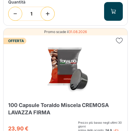
Quantità
Promo scade il
31.08.2026
OFFERTA
100 Capsule Toraldo Miscela CREMOSA
LAVAZZA FIRMA
Prezzo più basso negli ultimi 30
giorni
23,90 €
prima dello sconto:
24.9
-4%