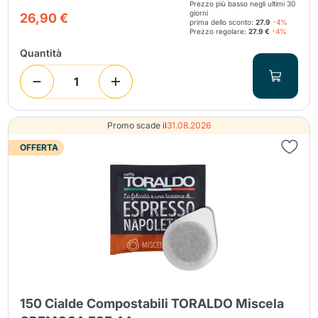
Prezzo più basso negli ultimi 30
giorni
26,90 €
prima dello sconto:
27.9
-4%
Prezzo regolare:
27.9 €
-4%
Quantità
Promo scade il
31.08.2026
OFFERTA
150 Cialde Compostabili TORALDO Miscela