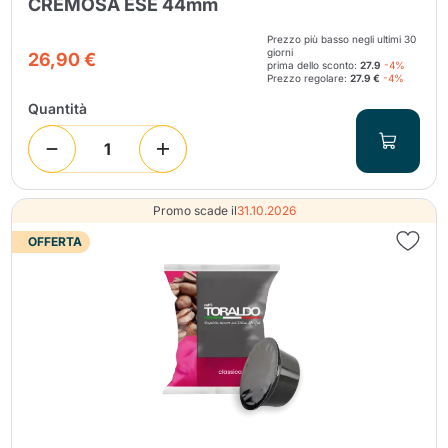
CREMOSA ESE 44mm
Prezzo più basso negli ultimi 30
giorni
26,90 €
prima dello sconto:
27.9
-4%
Prezzo regolare:
27.9 €
-4%
Quantità
Promo scade il
31.10.2026
OFFERTA