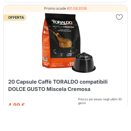
Promo scade il
31.08.2026
OFFERTA
Continua a fare acquisti
Continua a fare acquisti
20 Capsule Caffè TORALDO compatibili
DOLCE GUSTO Miscela Cremosa
Vai al carrello
Vai al carrello
Prezzo più basso negli ultimi 30
giorni
4,99 €
prima dello sconto:
5.99
-17%
Prezzo regolare:
5.99 €
-17%
Quantità