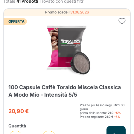
Totale
41 Prodotti
Trovato con questi filtri
Promo scade il
31.08.2026
OFFERTA
Invia
100 Capsule Caffè Toraldo Miscela Classica
A Modo Mio - Intensità 5/5
Prezzo più basso negli ultimi 30
giorni
20,90 €
prima dello sconto:
21.9
-5%
Prezzo regolare:
21.9 €
-5%
Quantità