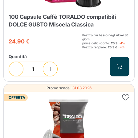
100 Capsule Caffè TORALDO compatibili
DOLCE GUSTO Miscela Classica
Prezzo più basso negli ultimi 30
giorni
24,90 €
prima dello sconto:
25.9
-4%
Prezzo regolare:
25.9 €
-4%
Quantità
Promo scade il
31.08.2026
OFFERTA