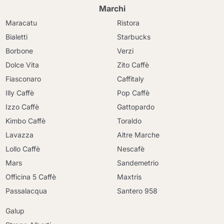
Marchi
Maracatu
Ristora
Bialetti
Starbucks
Borbone
Verzi
Dolce Vita
Zito Caffè
Fiasconaro
Caffitaly
Illy Caffè
Pop Caffè
Izzo Caffè
Gattopardo
Kimbo Caffè
Toraldo
Lavazza
Altre Marche
Lollo Caffè
Nescafè
Mars
Sandemetrio
Officina 5 Caffè
Maxtris
Continua a fare acquisti
Passalacqua
Santero 958
Continua a fare acquisti
Galup
Vai al carrello
Vai al carrello