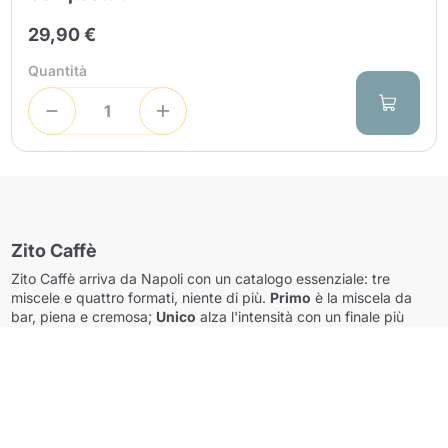
29,90 €
Quantità
Continua a fare acquisti
Continua a fare acquisti
Zito Caffè
Vai al carrello
Zito Caffè arriva da Napoli con un catalogo essenziale: tre
Vai al carrello
miscele e quattro formati, niente di più.
Primo
è la miscela da
bar, piena e cremosa;
Unico
alza l'intensità con un finale più
lungo;
Dek
è il decaffeinato che tiene il corpo delle altre due.
Dove si trovano le tre miscele
100 capsule
compatibili
Nespresso
, in Primo, Unico e
Dek.