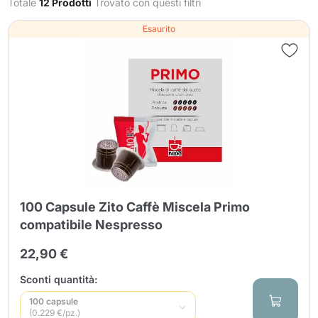
Totale
12 Prodotti
Trovato con questi filtri
Esaurito
Invia
100 Capsule Zito Caffè Miscela Primo
compatibile Nespresso
22,90 €
Sconti quantità:
100 capsule
(0.229 €/pz.)