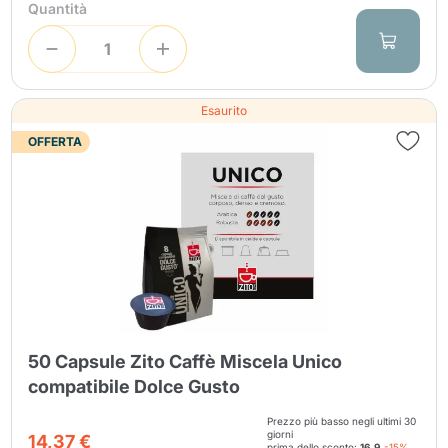
Quantità
Esaurito
OFFERTA
50 Capsule Zito Caffè Miscela Unico
compatibile Dolce Gusto
Prezzo più basso negli ultimi 30
giorni
14,37 €
prima dello sconto:
16.9
-15%