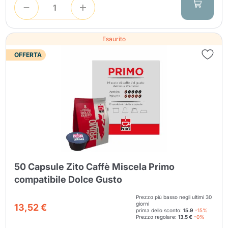
Esaurito
OFFERTA
50 Capsule Zito Caffè Miscela Primo
compatibile Dolce Gusto
Prezzo più basso negli ultimi 30
giorni
13,52 €
prima dello sconto:
15.9
-15%
Prezzo regolare:
13.5 €
-0%