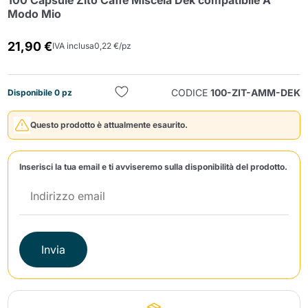
100 Capsule Zito Caffè Miscela Dek compatibile A
Modo Mio
21,90 €
IVA inclusa
0,22 €/pz
CODICE
100-ZIT-AMM-DEK
Disponibile 0 pz
Invia
Questo prodotto è attualmente esaurito.
Inserisci la tua email e ti avviseremo sulla disponibilità del prodotto.
Invia