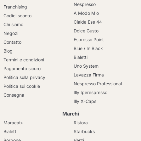
Nespresso
Franchising
A Modo Mio
Codici sconto
Cialda Ese 44
Chi siamo
Dolce Gusto
Negozi
Espresso Point
Contatto
Blue / In Black
Blog
Bialetti
Termini e condizioni
Uno System
Pagamento sicuro
Lavazza Firma
Politica sulla privacy
Nespresso Professional
Politica sui cookie
Illy Iperespresso
Consegna
Illy X-Caps
Marchi
Maracatu
Ristora
Bialetti
Starbucks
Borbone
Verzi