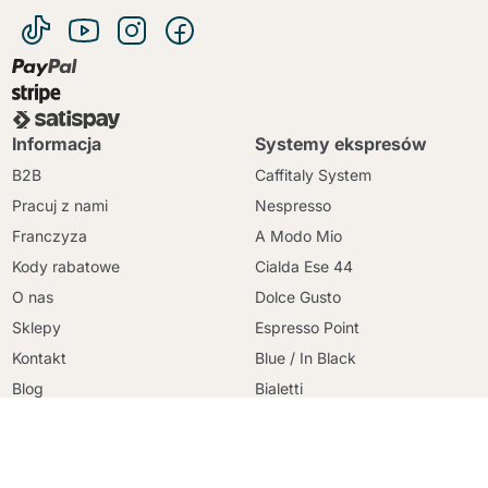
Informacja
Systemy ekspresów
B2B
Caffitaly System
Pracuj z nami
Nespresso
Franczyza
A Modo Mio
Kody rabatowe
Cialda Ese 44
Kontynuuj zakupy
O nas
Dolce Gusto
Kontynuuj zakupy
Sklepy
Espresso Point
Przejdź do koszyka
Przejdź do koszyka
Kontakt
Blue / In Black
Blog
Bialetti
Zasady i warunki
Uno System
Bezpieczna płatność
Lavazza Firma
Polityka prywatności
Nespresso Professional