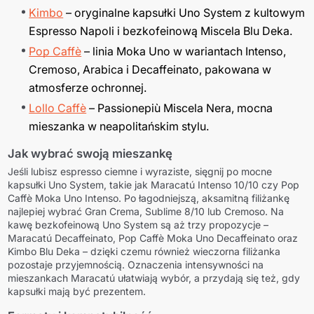
Kimbo
– oryginalne kapsułki Uno System z kultowym
Espresso Napoli i bezkofeinową Miscela Blu Deka.
Pop Caffè
– linia Moka Uno w wariantach Intenso,
Cremoso, Arabica i Decaffeinato, pakowana w
atmosferze ochronnej.
Lollo Caffè
– Passionepiù Miscela Nera, mocna
mieszanka w neapolitańskim stylu.
Jak wybrać swoją mieszankę
Jeśli lubisz espresso ciemne i wyraziste, sięgnij po mocne
kapsułki Uno System, takie jak Maracatú Intenso 10/10 czy Pop
Caffè Moka Uno Intenso. Po łagodniejszą, aksamitną filiżankę
najlepiej wybrać Gran Crema, Sublime 8/10 lub Cremoso. Na
kawę bezkofeinową Uno System są aż trzy propozycje –
Maracatú Decaffeinato, Pop Caffè Moka Uno Decaffeinato oraz
Kimbo Blu Deka – dzięki czemu również wieczorna filiżanka
pozostaje przyjemnością. Oznaczenia intensywności na
mieszankach Maracatú ułatwiają wybór, a przydają się też, gdy
kapsułki mają być prezentem.