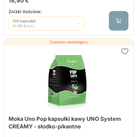
18,90 €
Zniżki ilościow:
100 kapsułek
(0.189 €/szt.)
Czasowo niedostępny
Moka Uno Pop kapsułki kawy UNO System
CREAMY - słodko-pikantne