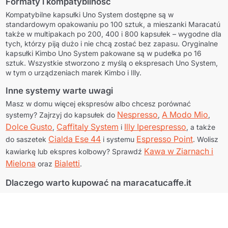
Formaty i kompatybilność
Kompatybilne kapsułki Uno System dostępne są w
standardowym opakowaniu po 100 sztuk, a mieszanki Maracatú
także w multipakach po 200, 400 i 800 kapsułek – wygodne dla
tych, którzy piją dużo i nie chcą zostać bez zapasu. Oryginalne
kapsułki Kimbo Uno System pakowane są w pudełka po 16
sztuk. Wszystkie stworzono z myślą o ekspresach Uno System,
w tym o urządzeniach marek Kimbo i Illy.
Inne systemy warte uwagi
Masz w domu więcej ekspresów albo chcesz porównać
Nespresso
A Modo Mio
systemy? Zajrzyj do kapsułek do
,
,
Dolce Gusto
Caffitaly System
Illy Iperespresso
,
i
, a także
Cialda Ese 44
Espresso Point
do saszetek
i systemu
. Wolisz
Kontynuuj zakupy
Kontynuuj zakupy
Kawa w Ziarnach i
kawiarkę lub ekspres kolbowy? Sprawdź
Mielona
Bialetti
oraz
.
Przejdź do koszyka
Przejdź do koszyka
Dlaczego warto kupować na maracatucaffe.it
Zamów dziś, a wyślemy w 24h, z darmową dostawą na terenie
całych Włoch po przekroczeniu progu zamówienia. Płatności są
zawsze bezpieczne – przez PayPal i kartą – a nasz zespół
obsługi klienta chętnie doradzi w wyborze mieszanki lub