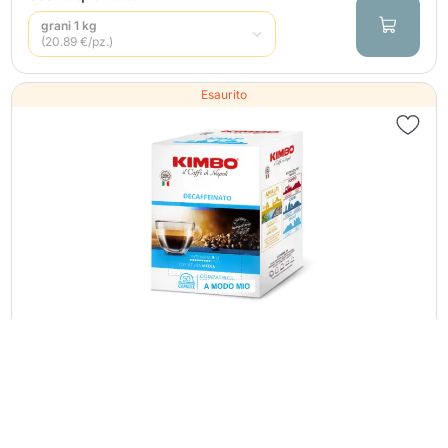
grani 1 kg
(20.89 €/pz.)
Esaurito
Continua a fare acquisti
Continua a fare acquisti
Vai al carrello
Vai al carrello
50 Capsule Caffè KIMBO Compatibili
Lavazza a Modo Mio - DECAFFEINATO
13,39 €
Quantità