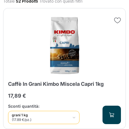
Totale
52 Prodotti
Trovato con questi filtri
Invia
Caffè In Grani Kimbo Miscela Capri 1kg
17,89 €
Sconti quantità:
grani 1 kg
(17.89 €/pz.)