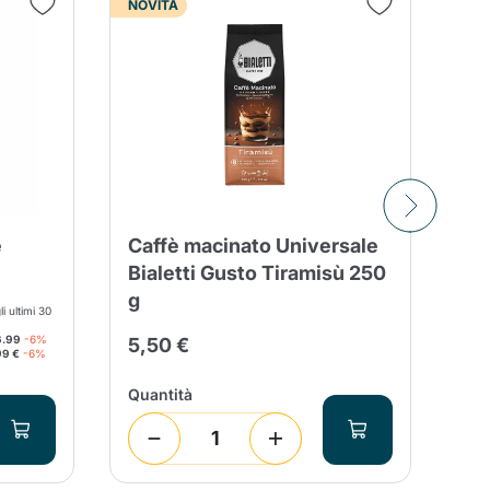
NOVITÀ
NOV
e
Caffè macinato Universale
8 
Bialetti Gusto Tiramisù 250
Ma
g
Do
i ultimi 30
6.99
-6%
5,50 €
2,
99 €
-6%
Quantità
Qua