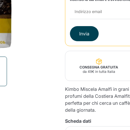
Lavazza Firma
Nespresso
Illy Iperespresso
Profumi Ambiente
Maracatu Accessori
Panettoni e prodotti
Professional
artigianali
Caffè
Gattopardo
Toraldo
Altre M
Invia
lup
Strega
Quattrociocchi
Ciocc
Alberti
CONSEGNA GRATUITA
da 49€ in tutta Italia
Kimbo Miscela Amalfi in grani 
profumi della Costiera Amalfit
Muli
Ringo
Riso Scotti
ber
Bian
perfetta per chi cerca un caff
della giornata.
Scheda dati