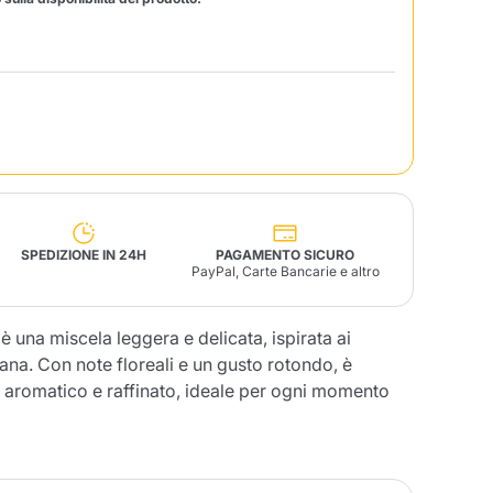
Fonte – Handcrafted
Blends
Patè, Olio, Pasta &
Specialità
Illy X-Caps
arche
Nescafè
Sandemetrio
Raptus
afè
Fonte
Parfum
SPEDIZIONE IN 24H
PAGAMENTO SICURO
PayPal, Carte Bancarie e altro
è una miscela leggera e delicata, ispirata ai
ana. Con note floreali e un gusto rotondo, è
no
co
è aromatico e raffinato, ideale per ogni momento