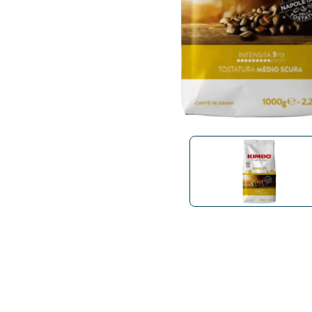
Bialetti
Uno System
Sandeme Cosmetici
Offerte
Zito Caffè
Caffitaly
Pop 
Ga
Santero 958
Maxtris
Fa
Krups
DeLonghi