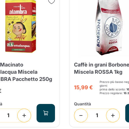
 Macinato
Caffè in grani Borbon
lacqua Miscela
Miscela ROSSA 1kg
BRA Pacchetto 250g
Prezzo più basso negl
giorni
15,99 €
prima dello sconto:
1
€
Prezzo regolare:
16.
tà
Quantità