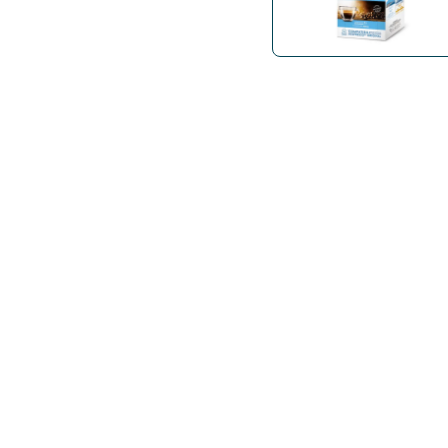
Bialetti
Uno System
Sandeme Cosmetici
Offerte
Zito Caffè
Caffitaly
Pop 
Ga
Santero 958
Maxtris
Fa
Krups
DeLonghi