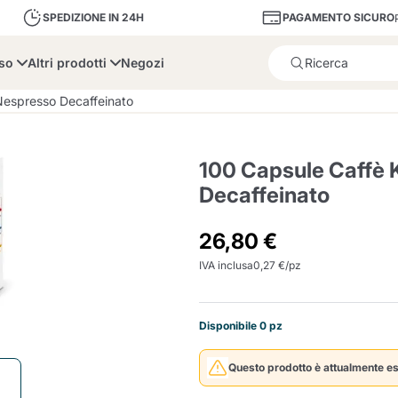
PAGAMENTO SICURO
SPEDIZIONE IN 24H
sso
Altri prodotti
Negozi
Il prodotto è stato aggiunto
Nespresso Decaffeinato
100 Capsule Caffè 
Decaffeinato
bone
Dolce Vita
Fiasconaro
Illy Ca
26,80 €
IVA inclusa
0,27 €/pz
Delizie e Zucchero
Illy Iperespresso
A Modo Mio
Portacapsule e cialde
Cialda Ese 44
Cialde Ese
Decalcificanti e Filtr
Caffitaly System
Nespresso
Compostabili
Disponibile 0 pz
Officina 5
ars
Passalacqua
Risto
Caffè
Questo prodotto è attualmente es