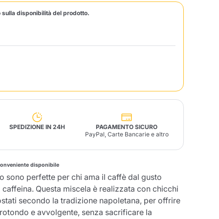
 sulla disponibilità del prodotto.
Fonte – Handcrafted
Blends
Patè, Olio, Pasta &
Specialità
Illy X-Caps
arche
Nescafè
Sandemetrio
Raptus
afè
Fonte
Parfum
SPEDIZIONE IN 24H
PAGAMENTO SICURO
PayPal, Carte Bancarie e altro
no
conveniente disponibile
co
 sono perfette per chi ama il caffè dal gusto
a caffeina. Questa miscela è realizzata con chicchi
stati secondo la tradizione napoletana, per offrire
rotondo e avvolgente, senza sacrificare la