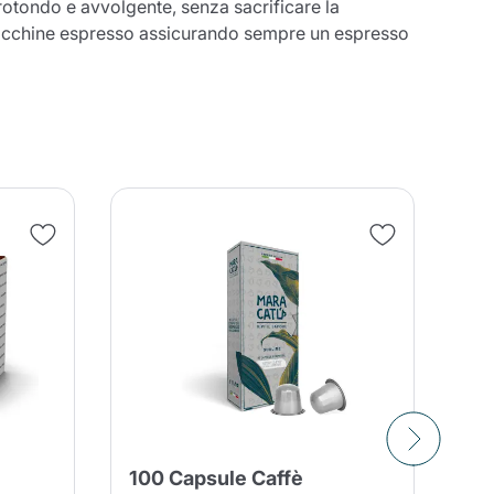
rotondo e avvolgente, senza sacrificare la
e macchine espresso assicurando sempre un espresso
NOV
100 Capsule Caffè
10