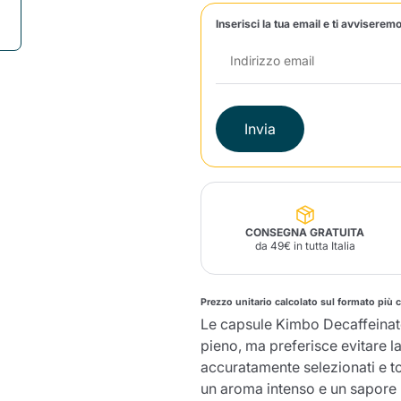
Inserisci la tua email e ti avviseremo
Lavazza Firma
Nespresso
Illy Iperespresso
Profumi Ambiente
Maracatu Accessori
Panettoni e prodotti
Professional
artigianali
Caffè
Gattopardo
Toraldo
Altre M
Invia
lup
Strega
Quattrociocchi
Ciocc
Alberti
CONSEGNA GRATUITA
da 49€ in tutta Italia
Muli
Prezzo unitario calcolato sul formato più 
Ringo
Riso Scotti
ber
Bian
Le capsule Kimbo Decaffeinato
pieno, ma preferisce evitare l
accuratamente selezionati e to
un aroma intenso e un sapore 