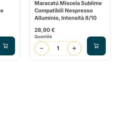
Maracatú Miscela Sublime
Mi
ne
Compatibili Nespresso
Co
Alluminio, Intensità 8/10
Al
28,90 €
2,
Quantità
Sco
1
(
entita