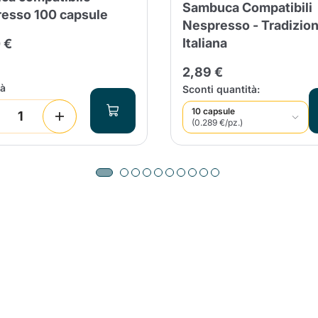
Sambuca Compatibili
esso 100 capsule
Nespresso - Tradizio
Italiana
 €
2,89 €
tà
Sconti quantità:
10 capsule
(0.289 €/pz.)
Il prodotto è stato aggiunto con
successo al carrello
nua a fare acquisti
Continua a fare acquisti
Aggiungi la quantità minima cons
Continua a fare acquisti