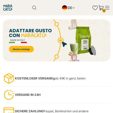
DE
0
Produkt erfolgreich in den Warenkorb gelegt
EN
Produkt erfolgreich in den Warenkorb gelegt
PL
IT
Einkauf fortsetzen
Einkauf fortsetzen
Mindestmenge hinzufügen
Einkauf fortsetzen
KOSTENLOSER VERSANDg
ab 49€ in ganz Italien
VERSAND IN 24H
SICHERE ZAHLUNG
Paypal, Bankkarten und andere