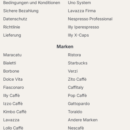
Bedingungen und Konditionen
Uno System
Sichere Bezahlung
Lavazza Firma
Datenschutz
Nespresso Professional
Richtlinie
Illy Iperespresso
Lieferung
Illy X-Caps
Marken
Maracatu
Ristora
Bialetti
Starbucks
Borbone
Verzi
Dolce Vita
Zito Caffè
Fiasconaro
Caffitaly
Illy Caffè
Pop Caffè
Izzo Caffè
Gattopardo
Kimbo Caffè
Toraldo
Lavazza
Andere Marken
Lollo Caffè
Nescafè