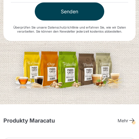
Caffitaly System
Nespresso
Senden
A Modo Mio
Cialda Ese 44
Überprüfen Sie unsere Datenschutzrichtlinie und erfahren Sie, wie wir Daten
verarbeiten. Sie können den Newsletter jederzeit kostenlos abbestellen.
Dolce Gusto
Espresso Point
Blue / In Black
Bialetti
Uno System
Lavazza Firma
Nespresso
Illy Iperespresso
Professional
Illy X-Caps
Produkty Maracatu
Mehr