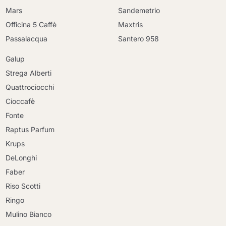
Mars
Sandemetrio
Officina 5 Caffè
Maxtris
Passalacqua
Santero 958
Galup
Strega Alberti
Quattrociocchi
Cioccafè
Fonte
Raptus Parfum
Krups
DeLonghi
Faber
Riso Scotti
Ringo
Mulino Bianco