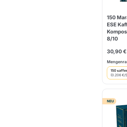
150 Mar
ESE Kaf
Kompost
8/10
30,90 €
Mengenrab
150 кaffe
(0.206 €/S
NEU