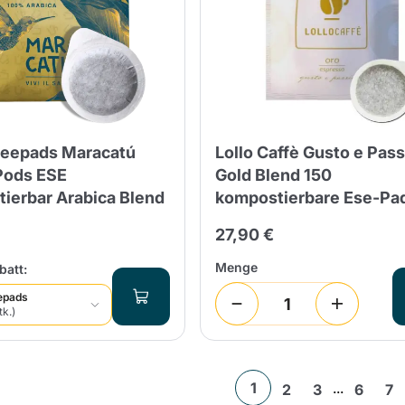
feepads Maracatú
Lollo Caffè Gusto e Pas
Pods ESE
Gold Blend 150
ierbar Arabica Blend
kompostierbare Ese-Pa
27,90 €
Menge
att:
epads
tk.)
1
...
2
3
6
7