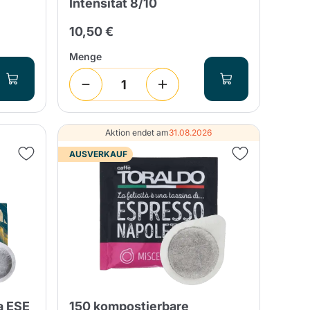
Intensität 8/10
10,50 €
Menge
Aktion endet am
31.08.2026
AUSVERKAUF
a ESE
150 kompostierbare