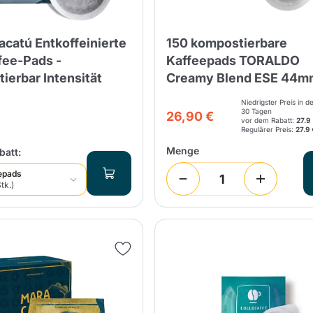
Einkauf fortsetzen
Zum Warenkorb
acatú Entkoffeinierte
150 kompostierbare
Senden
fee-Pads -
Kaffeepads TORALDO
ierbar Intensität
Creamy Blend ESE 44m
Niedrigster Preis in d
30 Tagen
26,90 €
vor dem Rabatt:
27.9
Regulärer Preis:
27.9 
Menge
att:
epads
tk.)