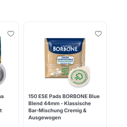
Fonte – Handcrafted
Blends
Pasteten, Öle, Pasta &
re
Spezialitäten
Illy X-Caps
Nescafè
Sandemetrio
en
Raptus
afè
Fonte
Parfum
no
ma
150 ESE Pads BORBONE Blue
co
Blend 44mm - Klassische
t
Bar-Mischung Cremig &
Ausgewogen