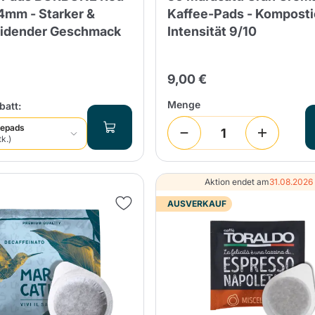
4mm - Starker &
Kaffee-Pads - Komposti
idender Geschmack
Intensität 9/10
9,00 €
Menge
att:
eepads
Produkt erfolgreich in den Warenkorb
tk.)
gelegt
Aktion endet am
31.08.2026
AUSVERKAUF
Einkauf fortsetzen
Einkauf fortsetzen
Mindestmenge hinzufügen
Einkauf fortsetzen