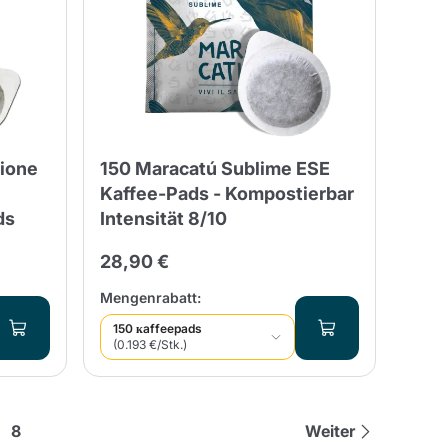
sione
150 Maracatú Sublime ESE
Kaffee-Pads - Kompostierbar
ds
Intensität 8/10
28,90 €
Mengenrabatt:
150 кaffeepads
(0.193 €/Stk.)
8
Weiter