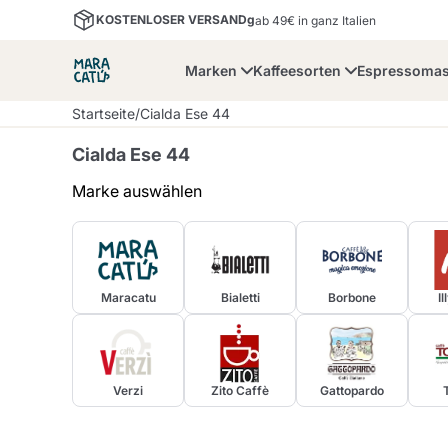
KOSTENLOSER VERSANDg
ab 49€ in ganz Italien
Marken
Kaffeesorten
Espressoma
Startseite
/
Cialda Ese 44
Cialda Ese 44
Marke auswählen
Maracatu
Bialetti
Bor
Maracatu
Bialetti
Borbone
I
Lavazza A Modo Mio
Kaffeebohnen und
Dolce Gusto
Nescafè Dolce Gusto
Zubehör und Tassen
Nespresso
Gemahlener Kaffee
Verzi
Zito Caffè
Gattopardo
Lavazza
Lollo Caffè
M