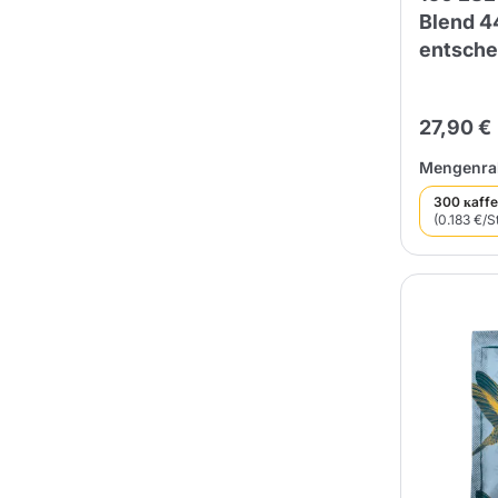
Blend 4
entsche
27,90 €
Mengenrab
300 кaff
(0.183 €/S