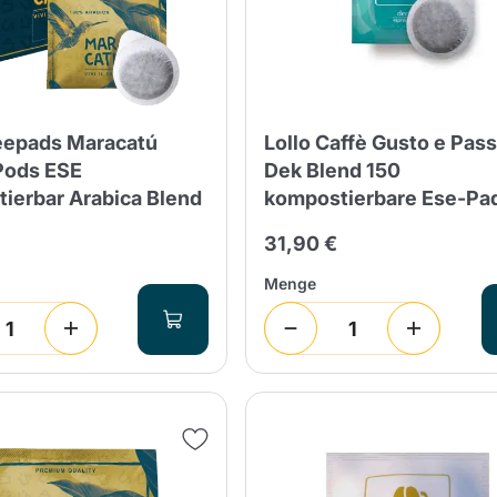
eepads Maracatú
Lollo Caffè Gusto e Pas
Pods ESE
Dek Blend 150
ierbar Arabica Blend
kompostierbare Ese-Pa
31,90 €
Menge