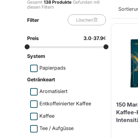
Gesamt
138
Produkte
Gefunden mit
diesen Filtern
Sortieru
Bialetti
Uno System
Filter
Sandemè Kosmetik
Angebote
Löschen
Zito Caffè
Caffitaly
Pop 
Preis
3.0
37.9
-
€
System
Ga
Santero 958
Papierpads
Maxtris
Getränkeart
Aromatisiert
Entkoffeinierter Kaffee
150 Mar
Fa
Krups
DeLonghi
Kaffee-
Kaffee
Intensit
Tee / Aufgüsse