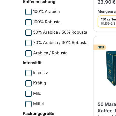
Kaffeemischung
23,90 €
100% Arabica
Mengenrab
150 кaffe
100% Robusta
(0.159 €/S
50% Arabica / 50% Robusta
70% Arabica / 30% Robusta
NEU
Arabica / Robusta
Intensität
Intensiv
Kräftig
Mild
Mittel
50 Mara
Kaffee-
Packungsgröße