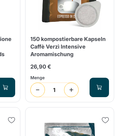
sione
150 kompostierbare Kapseln
Caffè Verzì Intensive
ds
Aromamischung
26,90 €
Menge