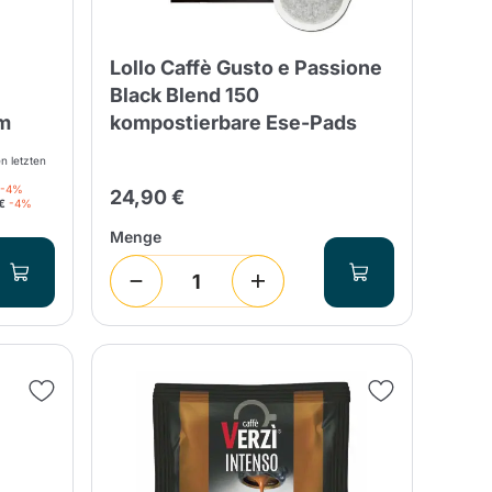
Lollo Caffè Gusto e Passione
Black Blend 150
m
kompostierbare Ese-Pads
en letzten
-4%
24,90 €
€
-4%
Menge