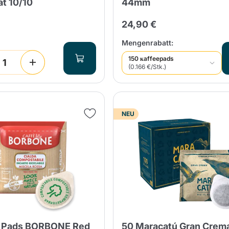
ät 10/10
44mm
24,90 €
Mengenrabatt:
150 кaffeepads
(0.166 €/Stk.)
NEU
E Pads BORBONE Red
50 Maracatú Gran Crem