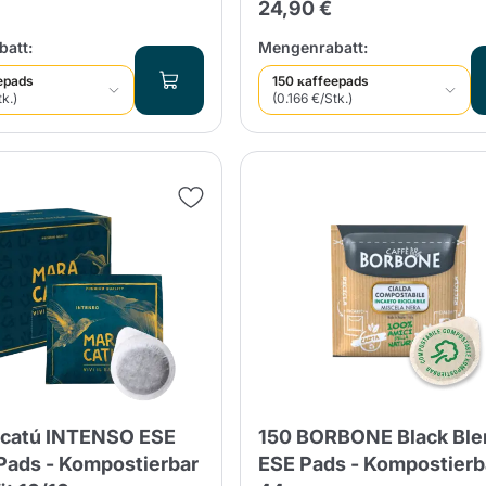
24,90 €
att:
Mengenrabatt:
epads
150 кaffeepads
tk.)
(0.166 €/Stk.)
catú INTENSO ESE
150 BORBONE Black Ble
Pads - Kompostierbar
ESE Pads - Kompostierb