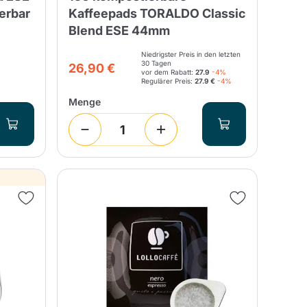
erbar
Kaffeepads TORALDO Classic
Blend ESE 44mm
Niedrigster Preis in den letzten
30 Tagen
26,90 €
vor dem Rabatt:
27.9
-4%
Regulärer Preis:
27.9 €
-4%
Menge