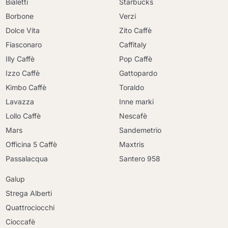
Bialetti
Starbucks
Borbone
Verzi
Dolce Vita
Zito Caffè
Fiasconaro
Caffitaly
Illy Caffè
Pop Caffè
Izzo Caffè
Gattopardo
Kimbo Caffè
Toraldo
Lavazza
Inne marki
Lollo Caffè
Nescafè
Mars
Sandemetrio
Officina 5 Caffè
Maxtris
Passalacqua
Santero 958
Galup
Strega Alberti
Quattrociocchi
Cioccafè