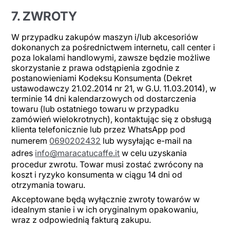
7. ZWROTY
W przypadku zakupów maszyn i/lub akcesoriów
dokonanych za pośrednictwem internetu, call center i
poza lokalami handlowymi, zawsze będzie możliwe
skorzystanie z prawa odstąpienia zgodnie z
postanowieniami Kodeksu Konsumenta (Dekret
ustawodawczy 21.02.2014 nr 21, w G.U. 11.03.2014), w
terminie 14 dni kalendarzowych od dostarczenia
towaru (lub ostatniego towaru w przypadku
zamówień wielokrotnych), kontaktując się z obsługą
klienta telefonicznie lub przez WhatsApp pod
numerem
0690202432
lub wysyłając e-mail na
adres
info@maracatucaffe.it
w celu uzyskania
procedur zwrotu. Towar musi zostać zwrócony na
koszt i ryzyko konsumenta w ciągu 14 dni od
otrzymania towaru.
Akceptowane będą wyłącznie zwroty towarów w
idealnym stanie i w ich oryginalnym opakowaniu,
wraz z odpowiednią fakturą zakupu.