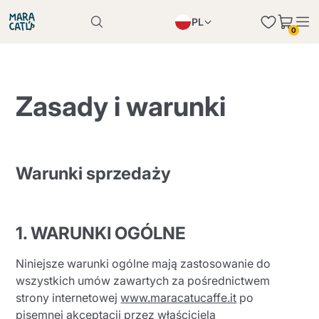
PL
0
Produkt został poprawnie dodany do koszyka
EN
Produkt został poprawnie dodany do koszyka
IT
Zasady i warunki
DE
Kontynuuj zakupy
Kontynuuj zakupy
Kontynuuj zakupy
Dodaj minimalną dozwoloną ilość
Warunki sprzedaży
1. WARUNKI OGÓLNE
Niniejsze warunki ogólne mają zastosowanie do
wszystkich umów zawartych za pośrednictwem
strony internetowej
www.maracatucaffe.it
po
pisemnej akceptacji przez właściciela