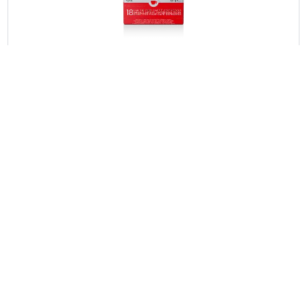
Przejdź do koszyka
Przejdź do koszyka
18 jednodawkowych kapsułek E.S.E Illy
Klasyczne tosty
4,99 €
Ilość
Czasowo niedostępny