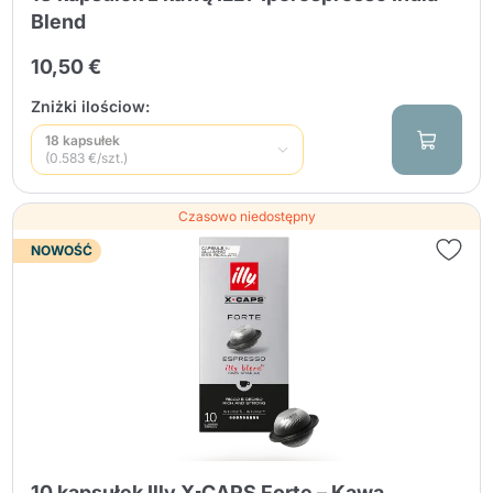
Blend
10,50 €
Zniżki ilościow:
18 kapsułek
(0.583 €/szt.)
Czasowo niedostępny
NOWOŚĆ
10 kapsułek Illy X▪CAPS Forte – Kawa