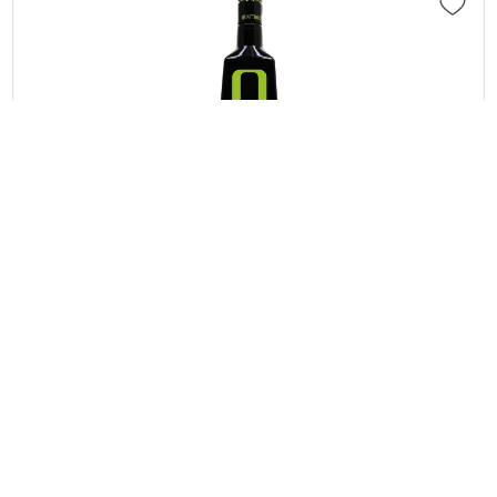
Kontynuuj zakupy
Przejdź do koszyka
Przejdź do koszyka
Oliwa z oliwek extra virgin Quattrociocchi
„Olivastro” – 500ml
18,90 €
Ilość