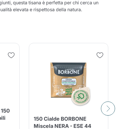
giunti, questa tisana è perfetta per chi cerca un
alità elevata e rispettosa della natura.
entita
 150
ili
150 Cialde BORBONE
Lo
Miscela NERA - ESE 44
Pa