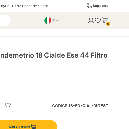
Supporto
PayPal, Carte Bancarie e altro
IT
 con successo al carrello
0
EN
PL
DE
ndemetrio 18 Cialde Ese 44 Filtro
ffè
Izzo Caffè
Kimbo Caffè
i
Liquori, Distillati e
Espresso Point
Caffitaly
Blue / In Black
SodaStream
Bollicine
CODICE
18-SD-CIAL-DIGEST
ra
Starbucks
Verzi
Nel carrello