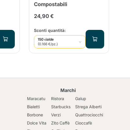
Compostabili
15
24,90 €
25
Qua
Sconti quantità:
150 сialde
(0.166 €/pz.)
Marchi
Maracatu
Ristora
Galup
Bialetti
Starbucks
Strega Alberti
Borbone
Verzi
Quattrociocchi
Dolce Vita
Zito Caffè
Cioccafè