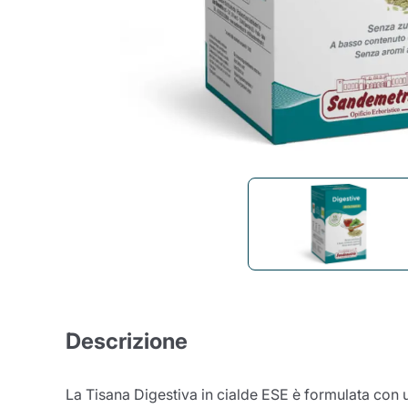
Bialetti
Uno System
Sandeme Cosmetici
Offerte
Zito Caffè
Caffitaly
Pop 
Ga
Santero 958
Maxtris
Fa
Krups
DeLonghi
Descrizione
La Tisana Digestiva in cialde ESE è formulata con una