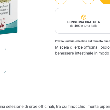
Lavazza Firma
Nespresso
Illy Iperespresso
Profumi Ambiente
Maracatu Accessori
Panettoni e prodotti
Professional
artigianali
Caffè
Gattopardo
Toraldo
Altre M
CONSEGNA GRATUITA
da 49€ in tutta Italia
Prezzo unitario calcolato sul formato più 
Miscela di erbe officinali biol
lup
Strega
benessere intestinale in modo 
Quattrociocchi
Ciocc
Alberti
Muli
Ringo
Riso Scotti
ber
Bian
 selezione di erbe officinali, tra cui finocchio, menta piperit