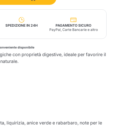
Fonte – Handcrafted
Blends
Patè, Olio, Pasta &
Specialità
Illy X-Caps
arche
Nescafè
Sandemetrio
SPEDIZIONE IN 24H
PAGAMENTO SICURO
PayPal, Carte Bancarie e altro
conveniente disponibile
ogiche con proprietà digestive, ideale per favorire il
Raptus
naturale.
afè
Fonte
Parfum
no
co
a, liquirizia, anice verde e rabarbaro, note per le