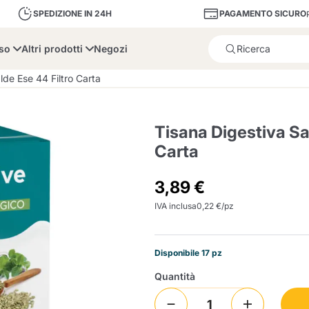
PAGAMENTO SICURO
SPEDIZIONE IN 24H
sso
Altri prodotti
Negozi
Il prodotto è stato aggiunto
lde Ese 44 Filtro Carta
Tisana Digestiva Sa
Carta
bone
Dolce Vita
Fiasconaro
Illy Ca
3,89 €
IVA inclusa
0,22 €/pz
Delizie e Zucchero
Illy Iperespresso
A Modo Mio
Portacapsule e cialde
Cialda Ese 44
Cialde Ese
Decalcificanti e Filtr
Caffitaly System
Nespresso
Compostabili
Disponibile 17 pz
Officina 5
ars
Passalacqua
Risto
Quantità
Caffè