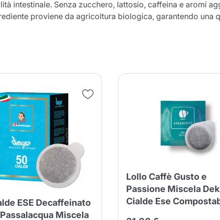
lità intestinale. Senza zucchero, lattosio, caffeina e aromi ag
rediente proviene da agricoltura biologica, garantendo una qu
Il prodotto è stato aggiunto con
successo al carrello
nua a fare acquisti
Continua a fare acquisti
Aggiungi la quantità minima cons
Continua a fare acquisti
Continua a fare acquisti
Vai al carrello
Lollo Caffè Gusto e
Invia
Passione Miscela Dek
Cialde Ese Compostab
alde ESE Decaffeinato
 Passalacqua Miscela