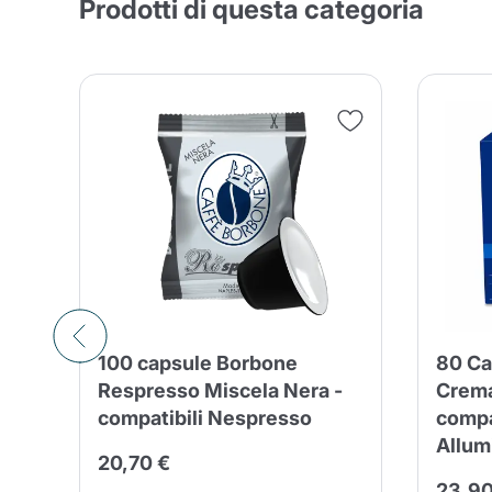
Prodotti di questa categoria
Conti
o
100 capsule Borbone
80 Ca
Respresso Miscela Nera -
Crema
compatibili Nespresso
compa
Allum
mi 30
20,70 €
%
23,90