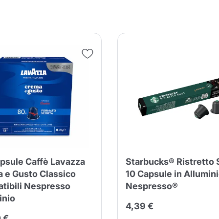
nua a fare acquisti
Continua a fare acquisti
Aggiungi la quantità minima cons
Continua a fare acquisti
Continua a fare acquisti
Vai al carrello
Invia
psule Caffè Lavazza
Starbucks® Ristretto 
 e Gusto Classico
10 Capsule in Allumin
tibili Nespresso
Nespresso®
inio
4,39 €
 €