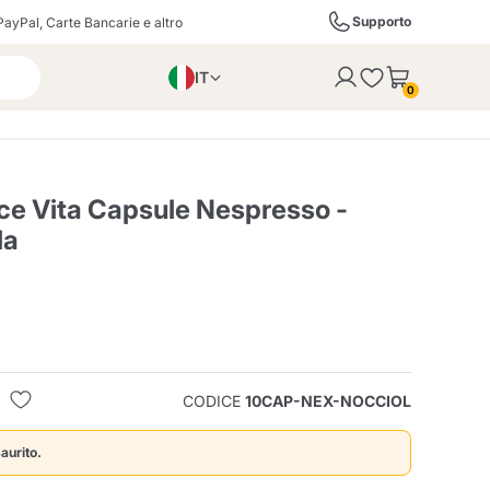
Supporto
PayPal, Carte Bancarie e altro
IT
 con successo al carrello
0
EN
PL
DE
ce Vita Capsule Nespresso -
la
ffè
Izzo Caffè
Kimbo Caffè
i
Liquori, Distillati e
Espresso Point
Caffitaly
Blue / In Black
SodaStream
Bollicine
CODICE
10CAP-NEX-NOCCIOL
ra
Starbucks
Verzi
aurito.