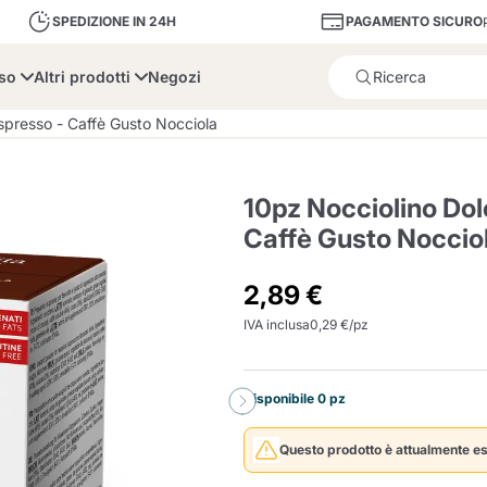
PAGAMENTO SICURO
SPEDIZIONE IN 24H
sso
Altri prodotti
Negozi
Il prodotto è stato aggiunto
spresso - Caffè Gusto Nocciola
10pz Nocciolino Dol
Caffè Gusto Noccio
bone
Dolce Vita
Fiasconaro
Illy Ca
2,89 €
IVA inclusa
0,29 €/pz
Delizie e Zucchero
Illy Iperespresso
A Modo Mio
Portacapsule e cialde
Cialda Ese 44
Cialde Ese
Decalcificanti e Filtr
Caffitaly System
Nespresso
Compostabili
Disponibile 0 pz
Officina 5
ars
Passalacqua
Risto
Caffè
Questo prodotto è attualmente es