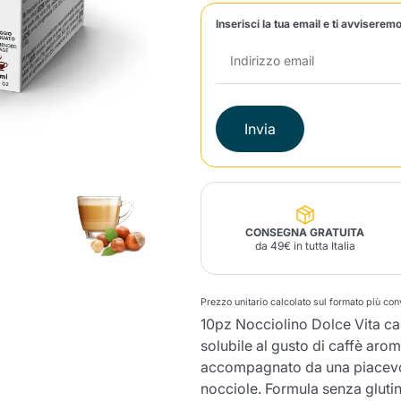
Inserisci la tua email e ti avviseremo
Lavazza Firma
Nespresso
Illy Iperespresso
Profumi Ambiente
Maracatu Accessori
Panettoni e prodotti
Professional
artigianali
Caffè
Gattopardo
Toraldo
Altre M
Invia
lup
Strega
Quattrociocchi
Ciocc
Alberti
CONSEGNA GRATUITA
da 49€ in tutta Italia
Muli
Prezzo unitario calcolato sul formato più co
Ringo
Riso Scotti
ber
Bian
10pz Nocciolino Dolce Vita c
solubile al gusto di caffè arom
accompagnato da una piacevole
nocciole. Formula senza glutin