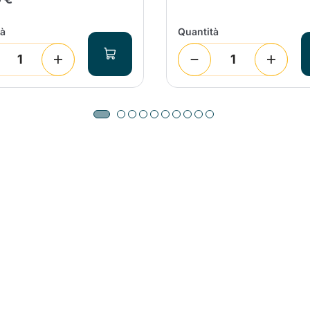
tà
Quantità