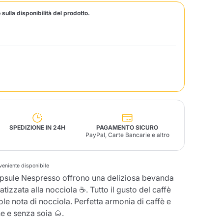
 sulla disponibilità del prodotto.
Fonte – Handcrafted
Blends
Patè, Olio, Pasta &
Specialità
Illy X-Caps
arche
Nescafè
Sandemetrio
Raptus
afè
Fonte
Parfum
SPEDIZIONE IN 24H
PAGAMENTO SICURO
PayPal, Carte Bancarie e altro
no
nveniente disponibile
co
apsule Nespresso offrono una deliziosa bevanda
atizzata alla nocciola ☕. Tutto il gusto del caffè
 nota di nocciola. Perfetta armonia di caffè e
e e senza soia 🌰.