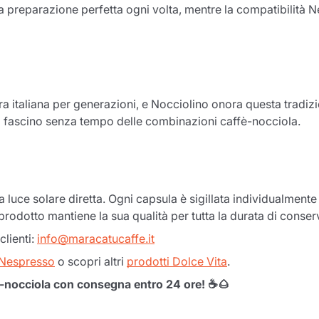
 preparazione perfetta ogni volta, mentre la compatibilità Ne
tura italiana per generazioni, e Nocciolino onora questa tra
 il fascino senza tempo delle combinazioni caffè-nocciola.
a luce solare diretta. Ogni capsula è sigillata individualment
Il prodotto è stato aggiunto con
Il prodotto mantiene la sua qualità per tutta la durata di con
successo al carrello
clienti:
info@maracatucaffe.it
 Nespresso
o scopri altri
prodotti Dolce Vita
.
ffè-nocciola con consegna entro 24 ore! ☕🌰