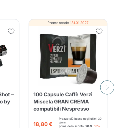
entita
Promo scade il
31.01.2027
Shot –
100 Capsule Caffè Verzì
10
io by
Miscela GRAN CREMA
Ma
compatibili Nespresso
Co
Al
Prezzo più basso negli ultimi 30
giorni
18,80 €
prima dello sconto:
20.9
-10%
25