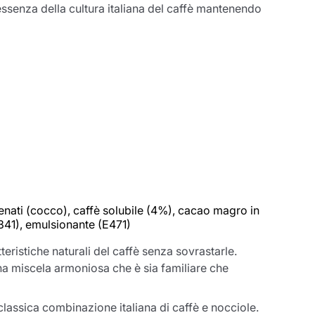
'essenza della cultura italiana del caffè mantenendo
enati (cocco), caffè solubile (4%), cacao magro in
(E341), emulsionante (E471)
ristiche naturali del caffè senza sovrastarle.
una miscela armoniosa che è sia familiare che
classica combinazione italiana di caffè e nocciole.