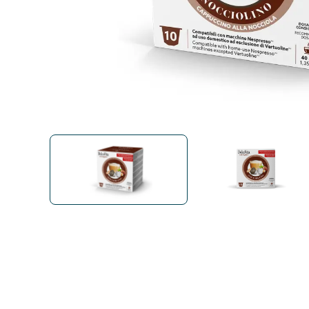
Bialetti
Uno System
Sandeme Cosmetici
Offerte
Zito Caffè
Caffitaly
Pop 
Ga
Santero 958
Maxtris
Fa
Krups
DeLonghi