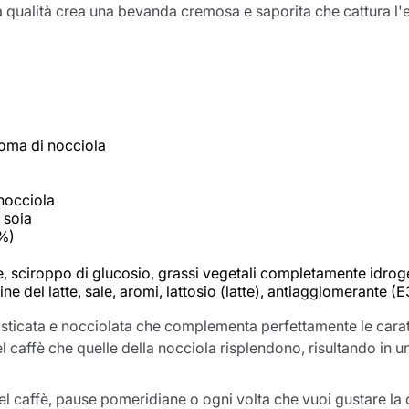
lta qualità crea una bevanda cremosa e saporita che cattura l
roma di nocciola
 nocciola
 soia
4%)
re, sciroppo di glucosio, grassi vegetali completamente idrog
ne del latte, sale, aromi, lattosio (latte), antiagglomerante 
sticata e nocciolata che complementa perfettamente le caratte
el caffè che quelle della nocciola risplendono, risultando in 
del caffè, pause pomeridiane o ogni volta che vuoi gustare la 