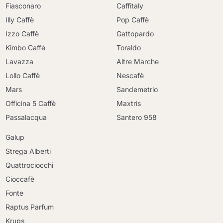
Fiasconaro
Caffitaly
Illy Caffè
Pop Caffè
Izzo Caffè
Gattopardo
Kimbo Caffè
Toraldo
Lavazza
Altre Marche
Lollo Caffè
Nescafè
Mars
Sandemetrio
Officina 5 Caffè
Maxtris
Passalacqua
Santero 958
Galup
Strega Alberti
Quattrociocchi
Cioccafè
Fonte
Raptus Parfum
Krups