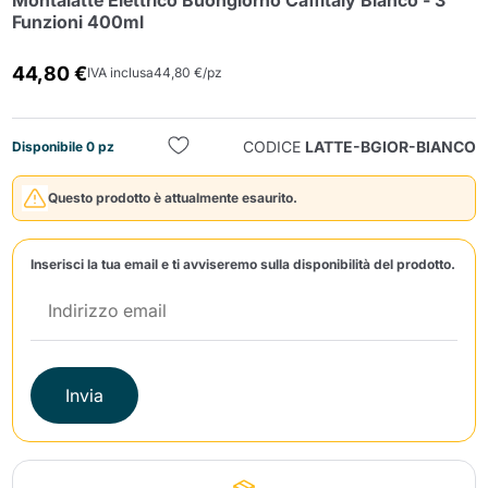
Montalatte Elettrico Buongiorno Caffitaly Bianco - 3
Funzioni 400ml
44,80 €
IVA inclusa
44,80 €/pz
CODICE
LATTE-BGIOR-BIANCO
Disponibile 0 pz
Invia
Questo prodotto è attualmente esaurito.
Inserisci la tua email e ti avviseremo sulla disponibilità del prodotto.
Invia