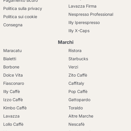
Pagamento sicuro
Lavazza Firma
Politica sulla privacy
Nespresso Professional
Politica sui cookie
Illy Iperespresso
Consegna
Illy X-Caps
Marchi
Maracatu
Ristora
Bialetti
Starbucks
Borbone
Verzi
Dolce Vita
Zito Caffè
Fiasconaro
Caffitaly
Illy Caffè
Pop Caffè
Izzo Caffè
Gattopardo
Kimbo Caffè
Toraldo
Lavazza
Altre Marche
Lollo Caffè
Nescafè