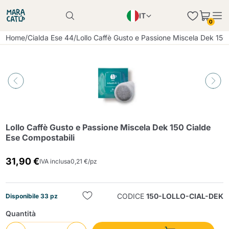
IT
Il prodotto è stato aggiunto con successo al
0
carrello
EN
Il prodotto è stato aggiunto con successo al
Home
/
Cialda Ese 44
/
Lollo Caffè Gusto e Passione Miscela Dek 150
carrello
PL
DE
Continua a fare acquisti
Continua a fare acquisti
Aggiungi la quantità minima consentita
Continua a fare acquisti
Lollo Caffè Gusto e Passione Miscela Dek 150 Cialde
Ese Compostabili
31,90 €
IVA inclusa
0,21 €/pz
CODICE
150-LOLLO-CIAL-DEK
Disponibile 33 pz
Quantità