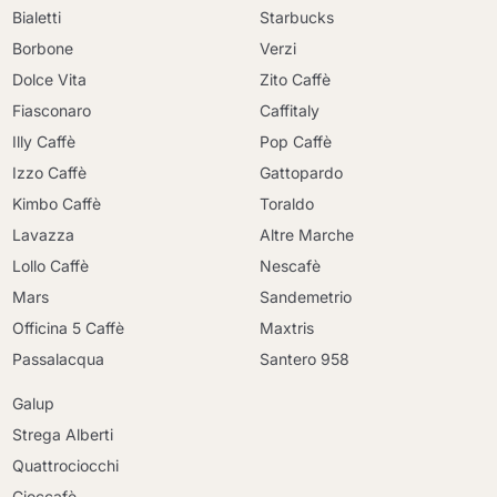
Bialetti
Starbucks
Borbone
Verzi
Dolce Vita
Zito Caffè
Fiasconaro
Caffitaly
Illy Caffè
Pop Caffè
Izzo Caffè
Gattopardo
Kimbo Caffè
Toraldo
Lavazza
Altre Marche
Lollo Caffè
Nescafè
Mars
Sandemetrio
Officina 5 Caffè
Maxtris
Passalacqua
Santero 958
Galup
Strega Alberti
Quattrociocchi
Cioccafè