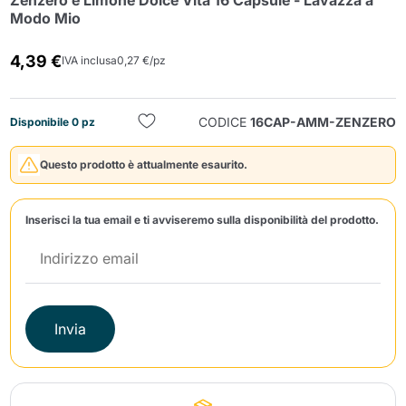
Zenzero e Limone Dolce Vita 16 Capsule - Lavazza a
Modo Mio
4,39 €
IVA inclusa
0,27 €/pz
CODICE
16CAP-AMM-ZENZERO
Disponibile 0 pz
Invia
Questo prodotto è attualmente esaurito.
Inserisci la tua email e ti avviseremo sulla disponibilità del prodotto.
Invia