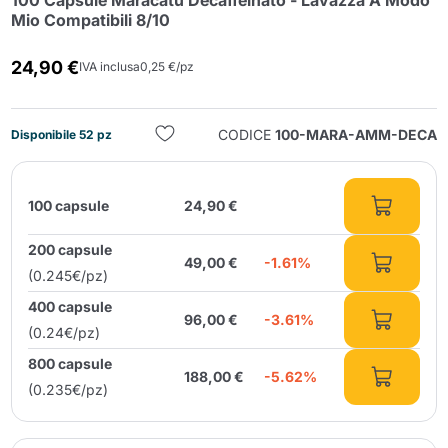
100 Capsule Maracatú Decaffeinato - Lavazza A Modo
Mio Compatibili 8/10
24,90 €
IVA inclusa
0,25 €/pz
CODICE
100-MARA-AMM-DECA
Disponibile 52 pz
Invia
100 capsule
24,90 €
200 capsule
49,00 €
-1.61%
(0.245€/pz)
400 capsule
96,00 €
-3.61%
(0.24€/pz)
800 capsule
188,00 €
-5.62%
(0.235€/pz)