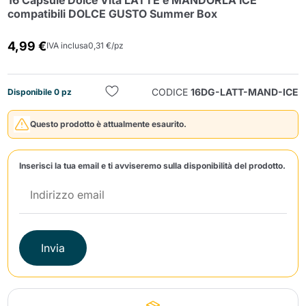
16 Capsule Dolce Vita LATTE e MANDORLA ICE
compatibili DOLCE GUSTO Summer Box
4,99 €
IVA inclusa
0,31 €/pz
CODICE
16DG-LATT-MAND-ICE
Disponibile 0 pz
Invia
Questo prodotto è attualmente esaurito.
Inserisci la tua email e ti avviseremo sulla disponibilità del prodotto.
Invia