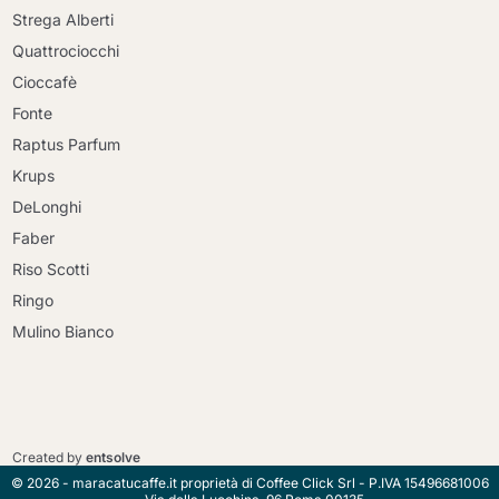
Strega Alberti
Quattrociocchi
Cioccafè
Fonte
Raptus Parfum
Krups
DeLonghi
Faber
Riso Scotti
Ringo
Mulino Bianco
Continua a fare acquisti
Continua a fare acquisti
Vai al carrello
Created by
entsolve
Vai al carrello
© 2026 - maracatucaffe.it proprietà di Coffee Click Srl - P.IVA 15496681006