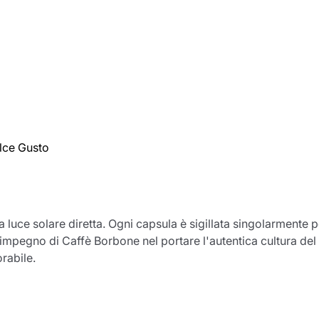
lce Gusto
Il prodotto è stato aggiunto con
 luce solare diretta. Ogni capsula è sigillata singolarmente p
successo al carrello
egno di Caffè Borbone nel portare l'autentica cultura del caf
rabile.