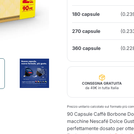
180 capsule
(0.23
Lavazza Firma
Nespresso
Illy Iperespresso
Profumi Ambiente
Maracatu Accessori
Panettoni e prodotti
Professional
artigianali
Caffè
Gattopardo
Toraldo
Altre M
270 capsule
(0.23
360 capsule
(0.22
lup
Strega
Quattrociocchi
Ciocc
Alberti
CONSEGNA GRATUITA
da 49€ in tutta Italia
Muli
Ringo
Riso Scotti
ber
Bian
Prezzo unitario calcolato sul formato più co
90 Capsule Caffè Borbone Dol
macchine Nescafé Dolce Gusto
perfettamente dosato per otten