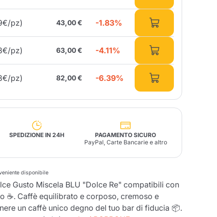
-1.83%
9€/pz)
43,00 €
Fonte – Handcrafted
Blends
Patè, Olio, Pasta &
Specialità
Illy X-Caps
arche
Nescafè
Sandemetrio
-4.11%
3€/pz)
63,00 €
-6.39%
8€/pz)
82,00 €
Raptus
afè
Fonte
Parfum
SPEDIZIONE IN 24H
PAGAMENTO SICURO
PayPal, Carte Bancarie e altro
no
co
nveniente disponibile
ce Gusto Miscela BLU "Dolce Re" compatibili con
 ☕. Caffè equilibrato e corposo, cremoso e
ere un caffè unico degno del tuo bar di fiducia 📦.