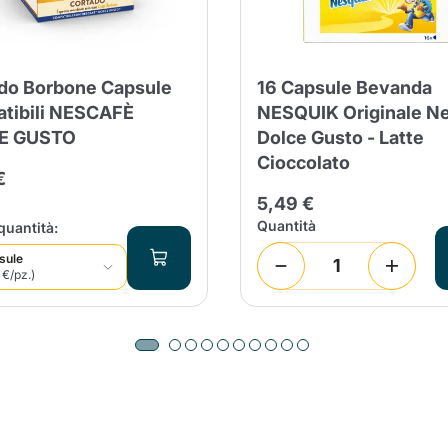
do Borbone Capsule
16 Capsule Bevanda
tibili NESCAFÈ
NESQUIK Originale N
E GUSTO
Dolce Gusto - Latte
Cioccolato
€
5,49 €
Quantità
quantità:
sule
 €/pz.)