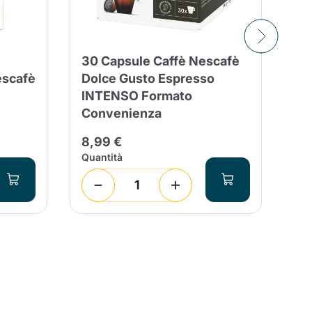
30 Capsule Caffè Nescafè
30
escafè
Dolce Gusto Espresso
BO
INTENSO Formato
co
Convenienza
9,
8,99 €
Quantità
Qua