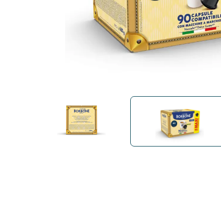
Bialetti
Uno System
Sandeme Cosmetici
Offerte
Zito Caffè
Caffitaly
Pop 
Ga
Santero 958
Maxtris
Fa
Krups
DeLonghi