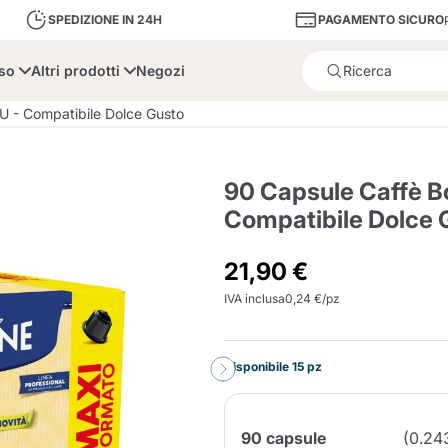
PAGAMENTO SICURO
SPEDIZIONE IN 24H
sso
Altri prodotti
Negozi
Il prodotto è stato aggiunto
U - Compatibile Dolce Gusto
90 Capsule Caffè B
Compatibile Dolce 
bone
Dolce Vita
Fiasconaro
Illy Ca
21,90 €
IVA inclusa
0,24 €/pz
Delizie e Zucchero
Illy Iperespresso
A Modo Mio
Portacapsule e cialde
Cialda Ese 44
Cialde Ese
Decalcificanti e Filtr
Caffitaly System
Nespresso
Compostabili
Disponibile 15 pz
Officina 5
ars
Passalacqua
Risto
Caffè
90 capsule
(0.24