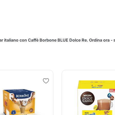
nua a fare acquisti
Continua a fare acquisti
Aggiungi la quantità minima cons
Continua a fare acquisti
Continua a fare acquisti
Vai al carrello
bar italiano con Caffè Borbone BLUE Dolce Re. Ordina ora -
Invia