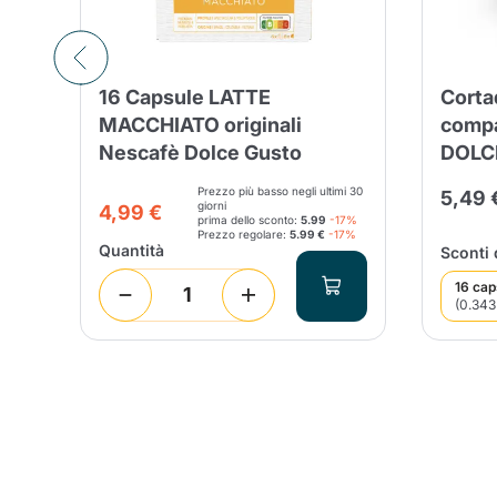
16 Capsule LATTE
Corta
MACCHIATO originali
compa
Nescafè Dolce Gusto
DOLC
Prezzo più basso negli ultimi 30
5,49 
giorni
4,99 €
prima dello sconto:
5.99
-17%
Prezzo regolare:
5.99 €
-17%
Quantità
Sconti 
16 cap
(0.343