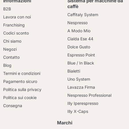
Informazioni
Sistema per macchine da
caffè
B2B
Caffitaly System
Lavora con noi
Nespresso
Franchising
A Modo Mio
Codici sconto
Cialda Ese 44
Chi siamo
Dolce Gusto
Negozi
Espresso Point
Contatto
Blue / In Black
Blog
Bialetti
Termini e condizioni
Uno System
Pagamento sicuro
Lavazza Firma
Politica sulla privacy
Nespresso Professional
Politica sui cookie
Illy Iperespresso
Consegna
Illy X-Caps
Marchi