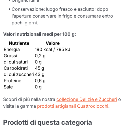
Origine: Italia
Conservazione: luogo fresco e asciutto; dopo
l’apertura conservare in frigo e consumare entro
pochi giorni.
Valori nutrizionali medi per 100 g:
Nutriente
Valore
Energia
190 kcal / 795 kJ
Grassi
0,2 g
di cui saturi
0 g
Carboidrati
45 g
di cui zuccheri
43 g
Proteine
0,6 g
Sale
0 g
Scopri di più nella nostra
collezione Delizie e Zuccheri
o
visita la gamma
prodotti artigianali Quattrociocchi
.
Prodotti di questa categoria