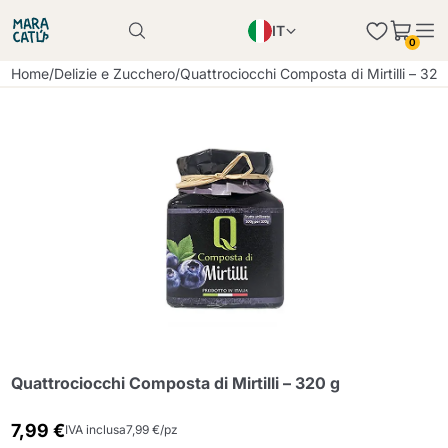
IT
Il prodotto è stato aggiunto con successo al
0
carrello
EN
Il prodotto è stato aggiunto con successo al
Home
/
Delizie e Zucchero
/
Quattrociocchi Composta di Mirtilli – 320
carrello
PL
DE
Continua a fare acquisti
Continua a fare acquisti
Aggiungi la quantità minima consentita
Continua a fare acquisti
Quattrociocchi Composta di Mirtilli – 320 g
7,99 €
IVA inclusa
7,99 €/pz