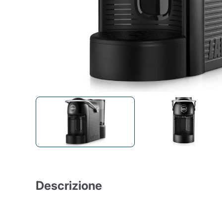
Bialetti
Uno System
Sandeme Cosmetici
Offerte
Zito Caffè
Caffitaly
Pop 
Ga
Santero 958
Maxtris
Fa
Krups
DeLonghi
Descrizione