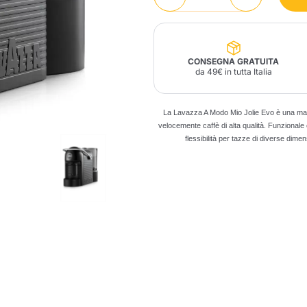
Lavazza Firma
Nespresso
Illy Iperespresso
Profumi Ambiente
Maracatu Accessori
Panettoni e prodotti
Professional
artigianali
Caffè
Gattopardo
Toraldo
Altre M
CONSEGNA GRATUITA
da 49€ in tutta Italia
La Lavazza A Modo Mio Jolie Evo è una mac
velocemente caffè di alta qualità. Funzionale e 
flessibilità per tazze di diverse dime
lup
Strega
Quattrociocchi
Ciocc
Alberti
Muli
Ringo
Riso Scotti
ber
Bian