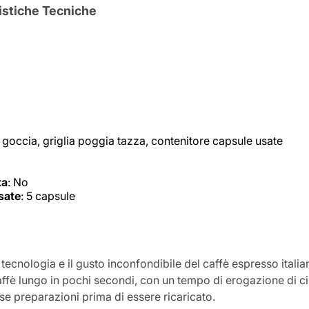
istiche Tecniche
 goccia, griglia poggia tazza, contenitore capsule usate
ta
: No
sate
: 5 capsule
tecnologia e il gusto inconfondibile del caffè espresso ital
affè lungo in pochi secondi, con un tempo di erogazione di cir
rse preparazioni prima di essere ricaricato.
Il prodotto è stato aggiunto con