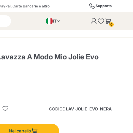
Supporto
PayPal, Carte Bancarie e altro
IT
 con successo al carrello
0
EN
PL
DE
Lavazza A Modo Mio Jolie Evo
ffè
Izzo Caffè
Kimbo Caffè
i
Liquori, Distillati e
Espresso Point
Caffitaly
Blue / In Black
SodaStream
Bollicine
CODICE
LAV-JOLIE-EVO-NERA
ra
Starbucks
Verzi
Nel carrello