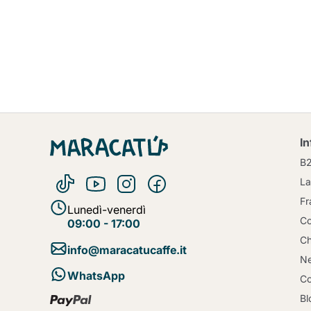
I
B
La
Fr
Lunedì-venerdì
Co
09:00 - 17:00
Ch
info@maracatucaffe.it
Ne
WhatsApp
Co
Bl