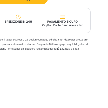
Fonte – Handcrafted
Blends
Patè, Olio, Pasta &
Specialità
Illy X-Caps
arche
Nescafè
Sandemetrio
SPEDIZIONE IN 24H
PAGAMENTO SICURO
PayPal, Carte Bancarie e altro
china per espresso dal design compatto ed elegante, ideale per preparare
pratica, è dotata di serbatoio d'acqua da 0,6 litri e griglia regolabile, offrendo
nsioni. Perfetta per chi desidera l'autenticità del caffè Lavazza a casa.
Raptus
afè
Fonte
Parfum
no
co