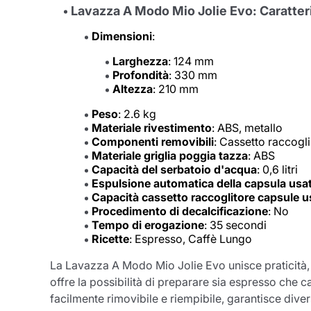
Lavazza A Modo Mio Jolie Evo: Caratter
Dimensioni
:
Larghezza
: 124 mm
Profondità
: 330 mm
Altezza
: 210 mm
Peso
: 2.6 kg
Materiale rivestimento
: ABS, metallo
Componenti removibili
: Cassetto raccogli
Materiale griglia poggia tazza
: ABS
Capacità del serbatoio d'acqua
: 0,6 litri
Espulsione automatica della capsula usa
Capacità cassetto raccoglitore capsule u
Procedimento di decalcificazione
: No
Tempo di erogazione
: 35 secondi
Ricette
: Espresso, Caffè Lungo
La Lavazza A Modo Mio Jolie Evo unisce praticità, 
offre la possibilità di preparare sia espresso che c
facilmente rimovibile e riempibile, garantisce dive