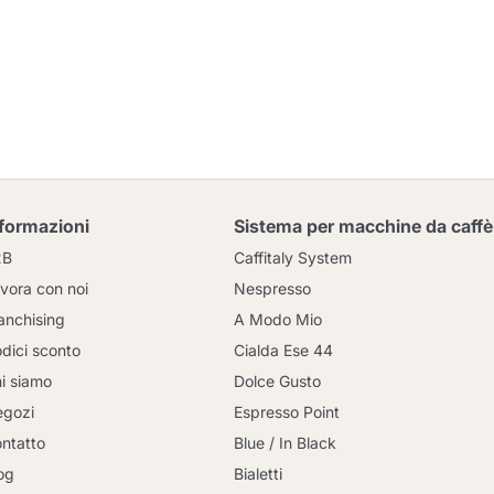
nformazioni
Sistema per macchine da caffè
2B
Caffitaly System
vora con noi
Nespresso
anchising
A Modo Mio
dici sconto
Cialda Ese 44
i siamo
Dolce Gusto
gozi
Espresso Point
ntatto
Blue / In Black
og
Bialetti