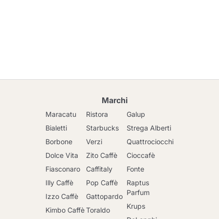
Marchi
Maracatu
Ristora
Galup
Bialetti
Starbucks
Strega Alberti
Borbone
Verzi
Quattrociocchi
Dolce Vita
Zito Caffè
Cioccafè
Fiasconaro
Caffitaly
Fonte
Illy Caffè
Pop Caffè
Raptus
Parfum
Izzo Caffè
Gattopardo
Krups
Kimbo Caffè
Toraldo