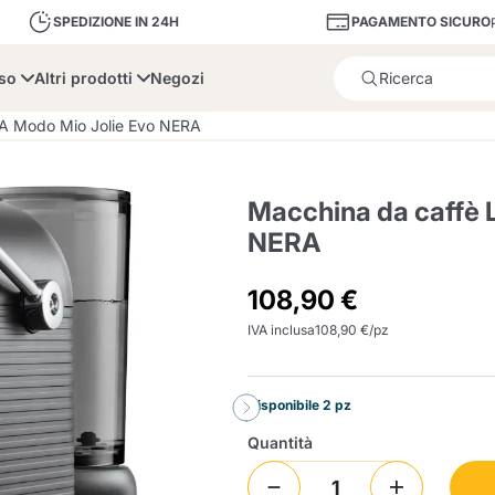
PAGAMENTO SICURO
SPEDIZIONE IN 24H
sso
Altri prodotti
Negozi
Il prodotto è stato aggiunto
 A Modo Mio Jolie Evo NERA
Macchina da caffè 
NERA
bone
Dolce Vita
Fiasconaro
Illy Ca
108,90 €
IVA inclusa
108,90 €/pz
Delizie e Zucchero
Illy Iperespresso
A Modo Mio
Portacapsule e cialde
Cialda Ese 44
Cialde Ese
Decalcificanti e Filtr
Caffitaly System
Nespresso
Compostabili
Disponibile 2 pz
Officina 5
ars
Passalacqua
Risto
Quantità
Caffè