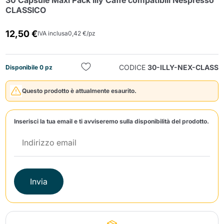
30 Capsule Maxi Pack Illy Caffè compatibili Nespresso
CLASSICO
12,50 €
IVA inclusa
0,42 €/pz
CODICE
30-ILLY-NEX-CLASS
Disponibile 0 pz
Invia
Questo prodotto è attualmente esaurito.
Inserisci la tua email e ti avviseremo sulla disponibilità del prodotto.
Invia