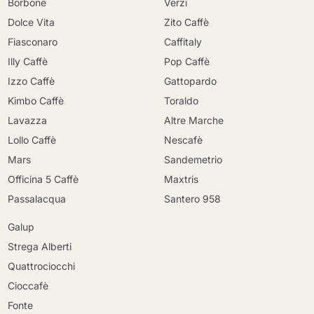
Borbone
Verzi
Dolce Vita
Zito Caffè
Fiasconaro
Caffitaly
Illy Caffè
Pop Caffè
Izzo Caffè
Gattopardo
Kimbo Caffè
Toraldo
Lavazza
Altre Marche
Lollo Caffè
Nescafè
Mars
Sandemetrio
Officina 5 Caffè
Maxtris
Passalacqua
Santero 958
Galup
Strega Alberti
Quattrociocchi
Cioccafè
Fonte