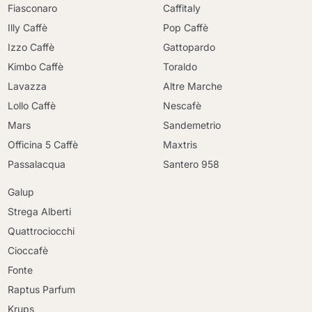
Fiasconaro
Caffitaly
Illy Caffè
Pop Caffè
Izzo Caffè
Gattopardo
Kimbo Caffè
Toraldo
Lavazza
Altre Marche
Lollo Caffè
Nescafè
Mars
Sandemetrio
Officina 5 Caffè
Maxtris
Passalacqua
Santero 958
Galup
Strega Alberti
Quattrociocchi
Cioccafè
Fonte
Raptus Parfum
Krups