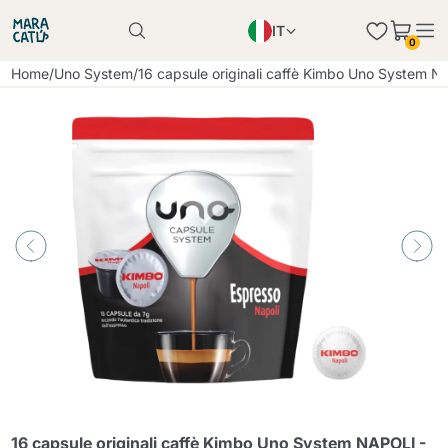
IT
Il prodotto è stato aggiunto con successo al
0
carrello
EN
Il prodotto è stato aggiunto con successo al
Home
/
Uno System
/
16 capsule originali caffè Kimbo Uno System N
carrello
PL
DE
Continua a fare acquisti
Continua a fare acquisti
Aggiungi la quantità minima consentita
Continua a fare acquisti
16 capsule originali caffè Kimbo Uno System NAPOLI -