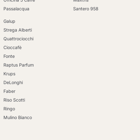
Passalacqua
Santero 958
Galup
Strega Alberti
Quattrociocchi
Cioccafè
Fonte
Raptus Parfum
Krups
DeLonghi
Faber
Riso Scotti
Ringo
Mulino Bianco
Continua a fare acquisti