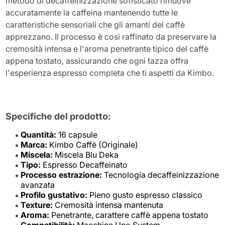
metodo di decaffeinizzazione sofisticato rimuove
accuratamente la caffeina mantenendo tutte le
caratteristiche sensoriali che gli amanti del caffè
apprezzano. Il processo è così raffinato da preservare la
cremosità intensa e l'aroma penetrante tipico del caffè
appena tostato, assicurando che ogni tazza offra
l'esperienza espresso completa che ti aspetti da Kimbo.
Specifiche del prodotto:
Quantità:
16 capsule
Marca:
Kimbo Caffè (Originale)
Miscela:
Miscela Blu Deka
Tipo:
Espresso Decaffeinato
Processo estrazione:
Tecnologia decaffeinizzazione
avanzata
Profilo gustativo:
Pieno gusto espresso classico
Texture:
Cremosità intensa mantenuta
Aroma:
Penetrante, carattere caffè appena tostato
Compatibilità:
Macchine Uno System