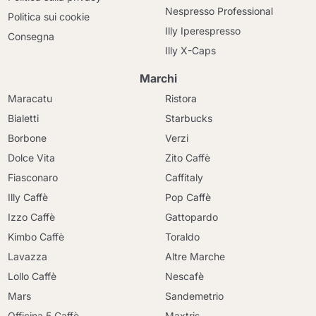
Nespresso Professional
Politica sui cookie
Illy Iperespresso
Consegna
Illy X-Caps
Marchi
Maracatu
Ristora
Bialetti
Starbucks
Borbone
Verzi
Dolce Vita
Zito Caffè
Fiasconaro
Caffitaly
Illy Caffè
Pop Caffè
Izzo Caffè
Gattopardo
Kimbo Caffè
Toraldo
Lavazza
Altre Marche
Lollo Caffè
Nescafè
Mars
Sandemetrio
Officina 5 Caffè
Maxtris