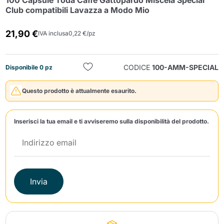
100 Capsule Toda Caffè Gattopardo Miscela Special
Club compatibili Lavazza a Modo Mio
21,90 €
IVA inclusa
0,22 €/pz
CODICE
100-AMM-SPECIAL
Disponibile 0 pz
Invia
Questo prodotto è attualmente esaurito.
Inserisci la tua email e ti avviseremo sulla disponibilità del prodotto.
Invia