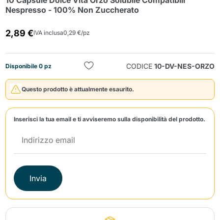
10 Capsule Dolce Vita Orzo Solubile Compatibili
Nespresso - 100% Non Zuccherato
2,89 €
IVA inclusa
0,29 €/pz
CODICE
10-DV-NES-ORZO
Disponibile 0 pz
Invia
Questo prodotto è attualmente esaurito.
Inserisci la tua email e ti avviseremo sulla disponibilità del prodotto.
Invia