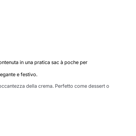
entita
contenuta in una pratica sac à poche per
legante e festivo.
croccantezza della crema. Perfetto come dessert o