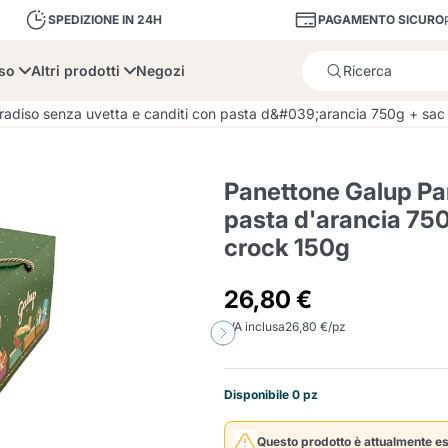
PAGAMENTO SICURO
SPEDIZIONE IN 24H
sso
Altri prodotti
Negozi
Il prodotto è stato aggiunto
adiso senza uvetta e canditi con pasta d&#039;arancia 750g + sac 
Panettone Galup Par
pasta d'arancia 750
crock 150g
bone
Dolce Vita
Fiasconaro
Illy Ca
26,80 €
Delizie e Zucchero
Illy Iperespresso
A Modo Mio
Portacapsule e cialde
Cialda Ese 44
Cialde Ese
Decalcificanti e Filtr
Caffitaly System
Nespresso
Compostabili
IVA inclusa
26,80 €/pz
Officina 5
Disponibile 0 pz
ars
Passalacqua
Risto
Caffè
Questo prodotto è attualmente es