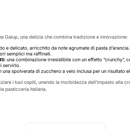
Il prodotto è stato aggiunto con
successo al carrello
one Galup, una delizia che combina tradizione e innovazione:
do e delicato, arricchito da note agrumate di pasta d’arancia.
ori semplici ma raffinati.
nua a fare acquisti
Continua a fare acquisti
Aggiungi la quantità minima cons
ti
: una combinazione irresistibile con un effetto “crunchy”, 
Continua a fare acquisti
 servirlo.
n una spolverata di zucchero a velo inclusa per un risultato e
iare i tuoi ospiti, unendo la morbidezza dell’impasto alla 
Continua a fare acquisti
Vai al carrello
a pasticceria italiana.
Invia