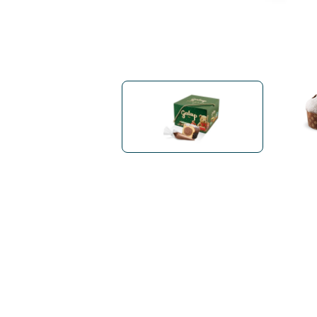
Bialetti
Uno System
Sandeme Cosmetici
Offerte
Zito Caffè
Caffitaly
Pop 
Ga
Santero 958
Maxtris
Fa
Krups
DeLonghi