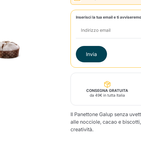
Lavazza Firma
Nespresso
Illy Iperespresso
Inserisci la tua email e ti avviseremo
Profumi Ambiente
Maracatu Accessori
Panettoni e prodotti
Professional
artigianali
Caffè
Gattopardo
Toraldo
Altre M
Invia
lup
Strega
Quattrociocchi
Ciocc
Alberti
CONSEGNA GRATUITA
da 49€ in tutta Italia
Muli
Ringo
Riso Scotti
ber
Bian
Il Panettone Galup senza uvett
alle nocciole, cacao e biscotti,
creatività.