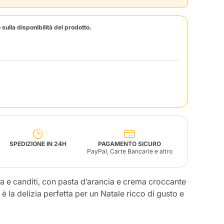
Fonte – Handcrafted
 sulla disponibilità del prodotto.
Blends
Patè, Olio, Pasta &
Specialità
Illy X-Caps
arche
Nescafè
Sandemetrio
Raptus
afè
Fonte
Parfum
SPEDIZIONE IN 24H
PAGAMENTO SICURO
PayPal, Carte Bancarie e altro
no
co
a e canditi, con pasta d’arancia e crema croccante
 è la delizia perfetta per un Natale ricco di gusto e