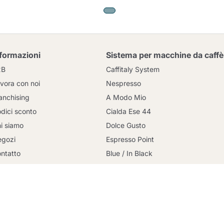
nformazioni
Sistema per macchine da caffè
2B
Caffitaly System
vora con noi
Nespresso
anchising
A Modo Mio
dici sconto
Cialda Ese 44
i siamo
Dolce Gusto
Continua a fare acquisti
gozi
Espresso Point
ntatto
Blue / In Black
og
Bialetti
rmini e condizioni
Uno System
gamento sicuro
Lavazza Firma
litica sulla privacy
Nespresso Professional
litica sui cookie
Illy Iperespresso