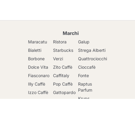
Marchi
Maracatu
Ristora
Galup
Bialetti
Starbucks
Strega Alberti
Borbone
Verzi
Quattrociocchi
Dolce Vita
Zito Caffè
Cioccafè
Fiasconaro
Caffitaly
Fonte
Vai al carrello
Illy Caffè
Pop Caffè
Raptus
Parfum
Izzo Caffè
Gattopardo
Krups
Kimbo Caffè
Toraldo
DeLonghi
Lavazza
Altre
Marche
Faber
Lollo Caffè
Nescafè
Riso Scotti
Mars
Sandemetrio
Ringo
Officina 5