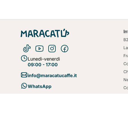
I
B
La
Fr
Lunedì-venerdì
Co
09:00 - 17:00
Ch
info@maracatucaffe.it
Ne
WhatsApp
Co
Bl
Te
Pa
Po
Po