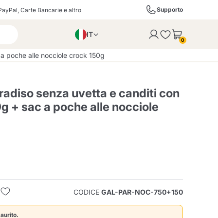
Supporto
PayPal, Carte Bancarie e altro
IT
 con successo al carrello
0
EN
a poche alle nocciole crock 150g
PL
DE
adiso senza uvetta e canditi con
g + sac a poche alle nocciole
ffè
Izzo Caffè
Kimbo Caffè
i
Liquori, Distillati e
Espresso Point
Caffitaly
Blue / In Black
SodaStream
Bollicine
CODICE
GAL-PAR-NOC-750+150
ra
Starbucks
Verzi
aurito.