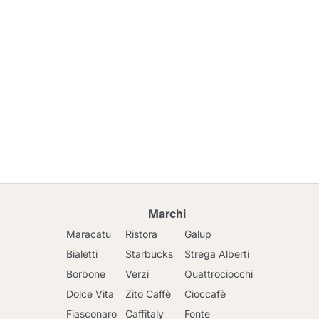
Marchi
Maracatu
Ristora
Galup
Bialetti
Starbucks
Strega Alberti
Borbone
Verzi
Quattrociocchi
Dolce Vita
Zito Caffè
Cioccafè
Fiasconaro
Caffitaly
Fonte