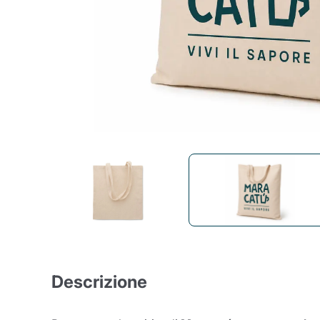
Bialetti
Uno System
Sandeme Cosmetici
Offerte
Zito Caffè
Caffitaly
Pop 
Ga
Santero 958
Maxtris
Fa
Krups
DeLonghi
Descrizione