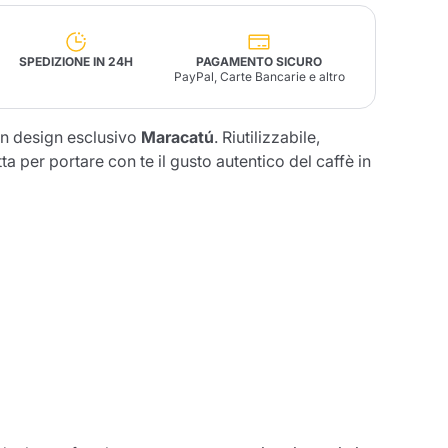
Fonte – Handcrafted
SPEDIZIONE IN 24H
PAGAMENTO SICURO
Blends
Patè, Olio, Pasta &
PayPal, Carte Bancarie e altro
Specialità
Illy X-Caps
arche
Nescafè
Sandemetrio
on design esclusivo
Maracatú
. Riutilizzabile,
ta per portare con te il gusto autentico del caffè in
Raptus
afè
Fonte
Parfum
no
co