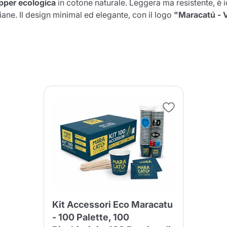
pper ecologica
in cotone naturale. Leggera ma resistente, è id
ane. Il design minimal ed elegante, con il logo
"Maracatú - V
Il prodotto è stato aggiunto con
successo al carrello
nua a fare acquisti
Continua a fare acquisti
Aggiungi la quantità minima cons
Continua a fare acquisti
Continua a fare acquisti
Vai al carrello
Invia
Kit Accessori Eco Maracatu
- 100 Palette, 100