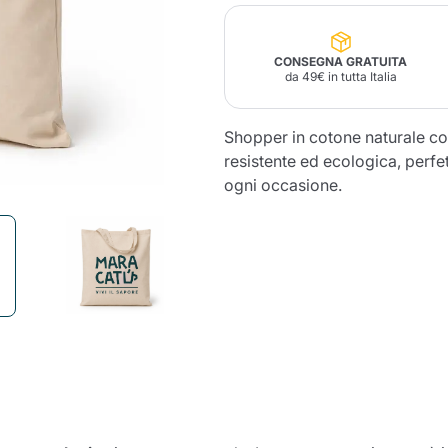
Lavazza Firma
Nespresso
Illy Iperespresso
Profumi Ambiente
CONSEGNA GRATUITA
Maracatu Accessori
Panettoni e prodotti
Professional
da 49€ in tutta Italia
artigianali
Caffè
Gattopardo
Toraldo
Altre M
Shopper in cotone naturale c
resistente ed ecologica, perfet
ogni occasione.
lup
Strega
Quattrociocchi
Ciocc
Alberti
Muli
Ringo
Riso Scotti
ber
Bian