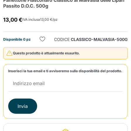
Panettone Fiasconaro Classico al Malvasia delle Lipari
Passito D.O.C. 500g
13,00 €
IVA inclusa
13,00 €/pz
CODICE
CLASSICO-MALVASIA-500G
Disponibile 0 pz
Invia
Questo prodotto è attualmente esaurito.
Inserisci la tua email e ti avviseremo sulla disponibilità del prodotto.
Invia