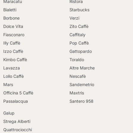
Maracatu
Ristora
Bialetti
Starbucks
Borbone
Verzi
Dolce Vita
Zito Caffè
Fiasconaro
Caffitaly
Illy Caffè
Pop Caffè
Izzo Caffè
Gattopardo
Kimbo Caffè
Toraldo
Lavazza
Altre Marche
Lollo Caffè
Nescafè
Mars
Sandemetrio
Officina 5 Caffè
Maxtris
Passalacqua
Santero 958
Galup
Strega Alberti
Quattrociocchi