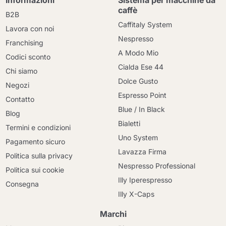
Informazioni
Sistema per macchine da
caffè
B2B
Caffitaly System
Lavora con noi
Nespresso
Franchising
A Modo Mio
Codici sconto
Cialda Ese 44
Chi siamo
Dolce Gusto
Negozi
Espresso Point
Contatto
Blue / In Black
Blog
Bialetti
Termini e condizioni
Uno System
Pagamento sicuro
Lavazza Firma
Politica sulla privacy
Nespresso Professional
Politica sui cookie
Illy Iperespresso
Consegna
Illy X-Caps
Marchi