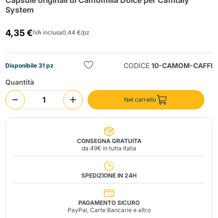
Capsule originali di Camomilla Dolce per Caffitaly
System
4,35 €
IVA inclusa
0,44 €/pz
CODICE
10-CAMOM-CAFFI
Disponibile 31 pz
Quantità
Invia
Nel carrello
CONSEGNA GRATUITA
da 49€ in tutta Italia
SPEDIZIONE IN 24H
PAGAMENTO SICURO
PayPal, Carte Bancarie e altro