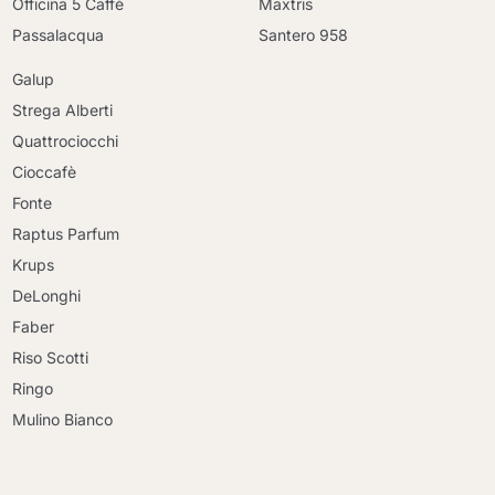
Officina 5 Caffè
Maxtris
Passalacqua
Santero 958
Galup
Strega Alberti
Quattrociocchi
Cioccafè
Fonte
Raptus Parfum
Krups
DeLonghi
Faber
Riso Scotti
Ringo
Mulino Bianco