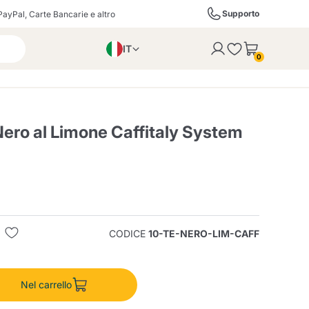
Supporto
PayPal, Carte Bancarie e altro
IT
 con successo al carrello
0
EN
PL
DE
Nero al Limone Caffitaly System
ffè
Izzo Caffè
Kimbo Caffè
i
Liquori, Distillati e
Espresso Point
Caffitaly
Blue / In Black
SodaStream
Bollicine
CODICE
10-TE-NERO-LIM-CAFF
ra
Starbucks
Verzi
Nel carrello