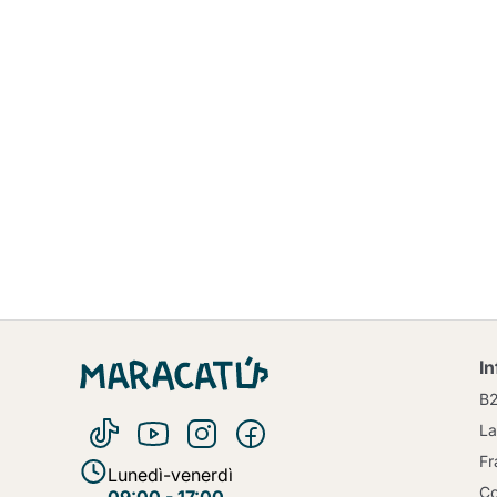
I
B
La
Fr
Lunedì-venerdì
Co
09:00 - 17:00