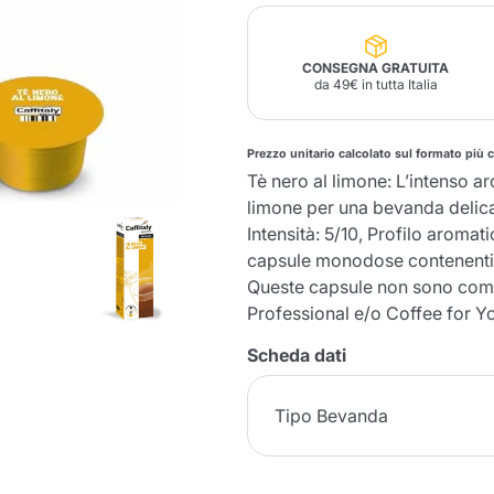
Lavazza Firma
Nespresso
Illy Iperespresso
Profumi Ambiente
CONSEGNA GRATUITA
Maracatu Accessori
Panettoni e prodotti
Professional
da 49€ in tutta Italia
artigianali
Caffè
Gattopardo
Toraldo
Altre M
Prezzo unitario calcolato sul formato più 
Tè nero al limone: L’intenso a
limone per una bevanda delica
lup
Intensità: 5/10, Profilo aroma
Strega
Quattrociocchi
Ciocc
Alberti
capsule monodose contenenti 
Queste capsule non sono compa
Professional e/o Coffee for Y
Scheda dati
Muli
Ringo
Riso Scotti
ber
Bian
Tipo Bevanda