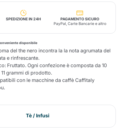
Fonte – Handcrafted
SPEDIZIONE IN 24H
PAGAMENTO SICURO
Blends
Patè, Olio, Pasta &
PayPal, Carte Bancarie e altro
Specialità
Illy X-Caps
arche
Nescafè
Sandemetrio
conveniente disponibile
roma del the nero incontra la la nota agrumata del
ta e rinfrescante.
tico: Fruttato. Ogni confezione è composta da 10
Raptus
afè
Fonte
Parfum
11 grammi di prodotto.
tibili con le macchine da caffè Caffitaly
ou.
no
co
Tè / Infusi