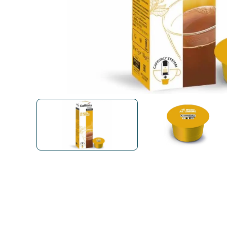
Bialetti
Uno System
Sandeme Cosmetici
Offerte
Zito Caffè
Caffitaly
Pop 
Ga
Santero 958
Maxtris
Fa
Krups
DeLonghi