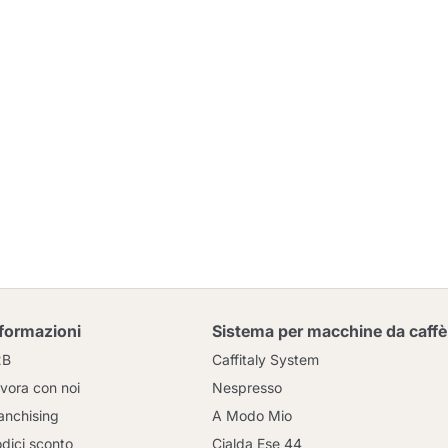
nformazioni
Sistema per macchine da caffè
2B
Caffitaly System
vora con noi
Nespresso
anchising
A Modo Mio
dici sconto
Cialda Ese 44