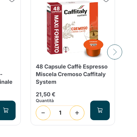
48 Capsule Caffè Espresso
48
-
Miscela Cremoso Caffitaly
Ca
inale
System
BL
21,50 €
19
Quantità
Qua