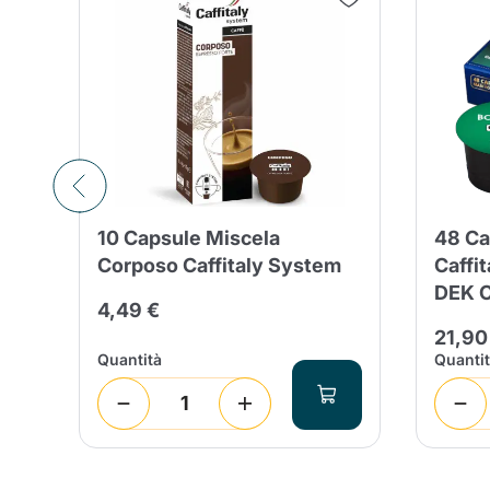
so
10 Capsule Miscela
48 Ca
ly
Corposo Caffitaly System
Caffi
DEK C
4,49 €
21,90
Quantità
Quanti