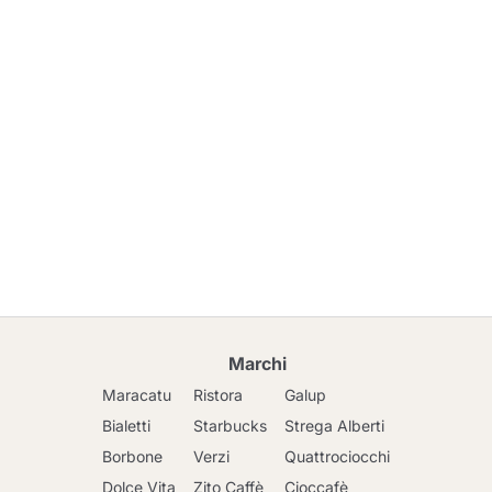
Marchi
Maracatu
Ristora
Galup
Bialetti
Starbucks
Strega Alberti
Borbone
Verzi
Quattrociocchi
Dolce Vita
Zito Caffè
Cioccafè